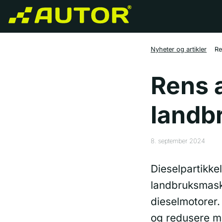
Nyheter og artikler
Re
Rens a
landb
8. september 2024
Dieselpartikkel
landbruksmaskin
dieselmotorer. 
og redusere mo