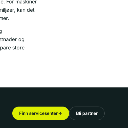
ne. For maskiner
iljøer, kan det
mer.
g
ostnader og
spare store
Finn servicesenter
Bli partner