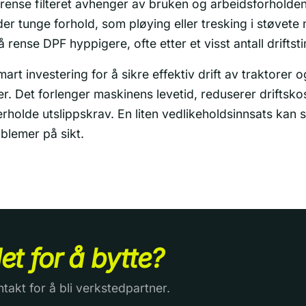
 rense filteret avhenger av bruken og arbeidsforholde
r tunge forhold, som pløying eller tresking i støvete m
rense DPF hyppigere, ofte etter et visst antall driftsti
rt investering for å sikre effektiv drift av traktorer o
r. Det forlenger maskinens levetid, reduserer driftsk
rholde utslippskrav. En liten vedlikeholdsinnsats kan 
blemer på sikt.
det for å bytte?
ntakt for å bli verkstedpartner.