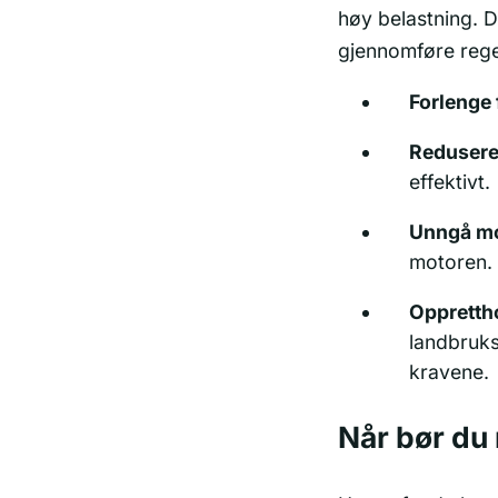
høy belastning. De
gjennomføre reg
Forlenge f
Redusere 
effektivt.
Unngå mo
motoren.
Oppretth
landbruks
kravene.
Når bør du