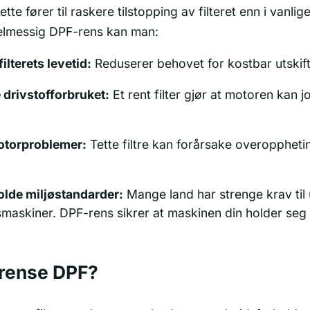
tte fører til raskere tilstopping av filteret enn i vanlig
elmessig DPF-rens kan man:
ilterets levetid:
Reduserer behovet for kostbar utskif
drivstofforbruket:
Et rent filter gjør at motoren kan 
torproblemer:
Tette filtre kan forårsake overopphet
olde miljøstandarder:
Mange land har strenge krav til 
maskiner. DPF-rens sikrer at maskinen din holder seg 
 rense DPF?