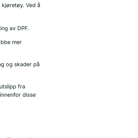
e kjøretøy. Ved å
ting av DPF.
jobbe mer
ing og skader på
utslipp fra
innenfor disse