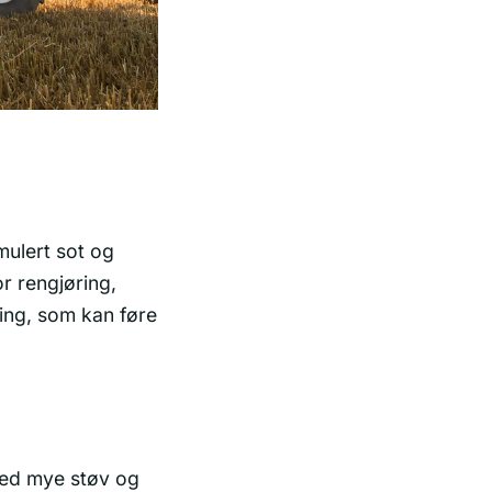
mulert sot og
or rengjøring,
ing, som kan føre
med mye støv og