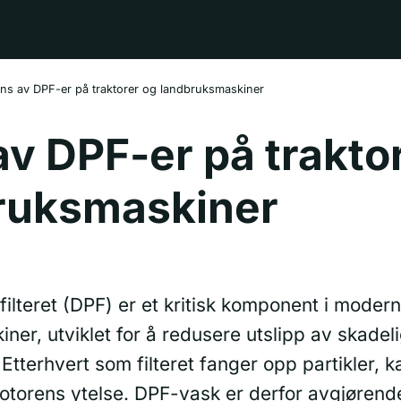
ns av DPF-er på traktorer og landbruksmaskiner
v DPF-er på trakto
ruksmaskiner
filteret (DPF) er et kritisk komponent i moder
er, utviklet for å redusere utslipp av skadeli
Etterhvert som filteret fanger opp partikler, ka
torens ytelse. DPF-vask er derfor avgjørende