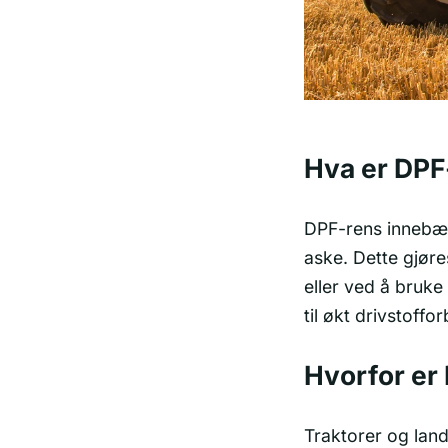
Hva er DPF
DPF-rens innebære
aske. Dette gjøres
eller ved å bruke
til økt drivstoffor
Hvorfor er 
Traktorer og lan