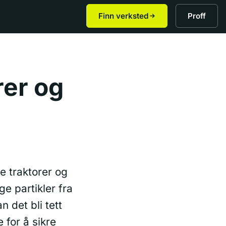
Finn verksted
Proff
rer og
ne traktorer og
ge partikler fra
n det bli tett
 for å sikre