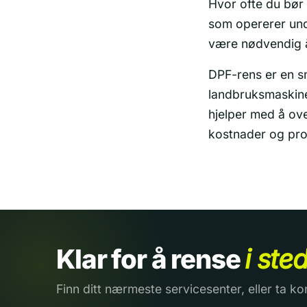
Hvor ofte du bør
som opererer unde
være nødvendig å 
DPF-rens er en sma
landbruksmaskine
hjelper med å ove
kostnader og pro
Klar for å rense
i ste
Finn ditt nærmeste servicesenter, eller ta ko