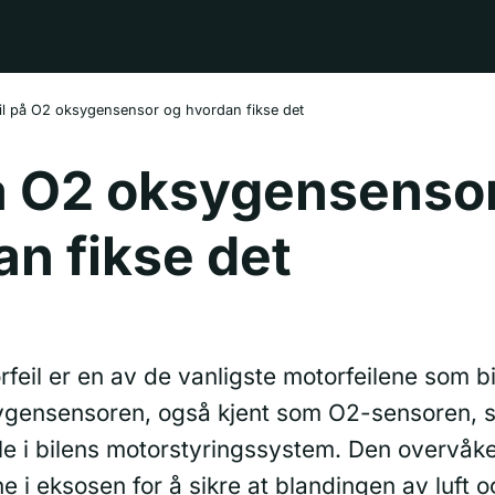
il på O2 oksygensensor og hvordan fikse det
på O2 oksygensenso
n fikse det
eil er en av de vanligste motorfeilene som bi
ygensensoren, også kjent som O2-sensoren, sp
le i bilens motorstyringssystem. Den overvåk
i eksosen for å sikre at blandingen av luft og