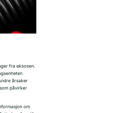
nger fra eksosen.
ingsenheten
 Andre årsaker
 som påvirker
informasjon om