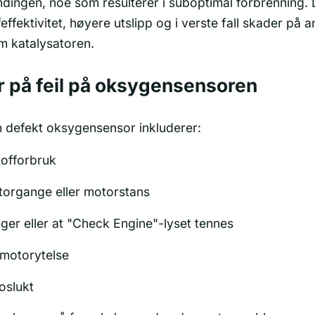
andingen, noe som resulterer i suboptimal forbrenning. D
effektivitet, høyere utslipp og i verste fall skader på 
 katalysatoren.
på feil på oksygensensoren
defekt oksygensensor inkluderer:
tofforbruk
organge eller motorstans
nger eller at "Check Engine"-lyset tennes
 motorytelse
oslukt