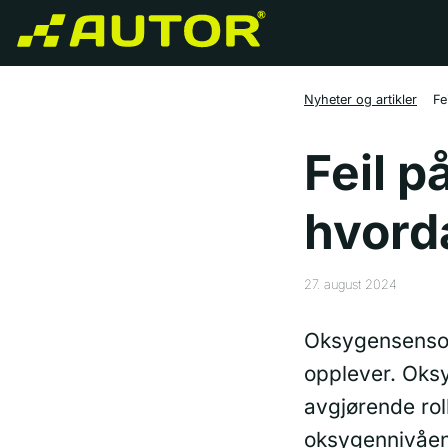
Nyheter og artikler
Fe
Feil 
hvorda
27. august 2024
Oksygensensorf
opplever. Oks
avgjørende rol
oksygennivåene 