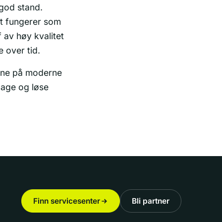
 god stand.
et fungerer som
f av høy kvalitet
 over tid.
mene på moderne
dage og løse
Finn servicesenter
Bli partner