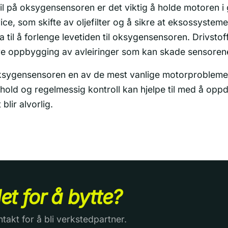
eil på oksygensensoren er det viktig å holde motoren i
ce, som skifte av oljefilter og å sikre at eksossystem
a til å forlenge levetiden til oksygensensoren. Drivstof
e oppbygging av avleiringer som kan skade sensorene
 oksygensensoren en av de mest vanlige motorproble
ehold og regelmessig kontroll kan hjelpe til med å opp
blir alvorlig.
det for å bytte?
ntakt for å bli verkstedpartner.