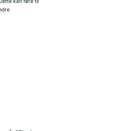
ette kan føre til
andre