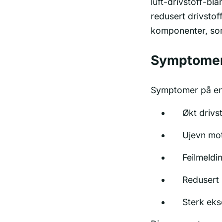
luft-drivstoff-bl
redusert drivstoff
komponenter, som
Symptomer 
Symptomer på en 
Økt drivs
Ujevn mot
Feilmeldi
Redusert
Sterk eks