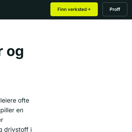
Finn verksted
Proff
r og
leiere ofte
iller en
er
 drivstoff i