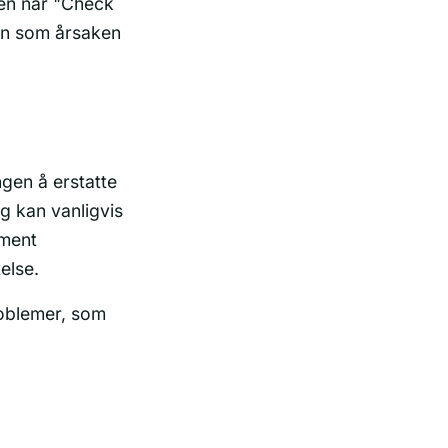
en når "Check
ren som årsaken
gen å erstatte
g kan vanligvis
pment
else.
roblemer, som