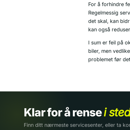
For å forhindre f
Regelmessig servi
det skal, kan bidr
kan også reduser
I sum er feil på
biler, men vedlik
problemet før det 
Klar for å rense
i ste
Finn ditt nærmeste servicesenter, eller ta ko