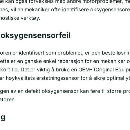
e kan også forveksles med andre motorproblemer, m
nnes, vil en mekaniker ofte identifisere oksygensenso
nostiske verktøy.
 oksygensensorfeil
en er identifisert som problemet, er den beste løsnin
ette er en ganske enkel reparasjon for en mekaniker o
v kort tid. Det er viktig å bruke en OEM- (Original Equi
er høykvalitets erstatningssensor for å sikre optimal yt
ingen av en defekt oksygensensor kan føre til større p
atoren.
ng