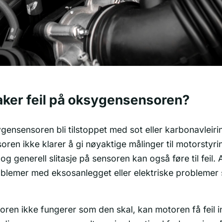
aker feil på oksygensensoren?
gensensoren bli tilstoppet med sot eller karbonavleiri
soren ikke klarer å gi nøyaktige målinger til motorstyr
og generell slitasje på sensoren kan også føre til feil.
oblemer med eksosanlegget eller elektriske problemer
ren ikke fungerer som den skal, kan motoren få feil 