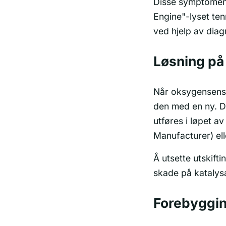
Disse symptomen
Engine"-lyset te
ved hjelp av diag
Løsning på
Når oksygensensor
den med en ny. D
utføres i løpet a
Manufacturer) ell
Å utsette utskift
skade på katalys
Forebyggi