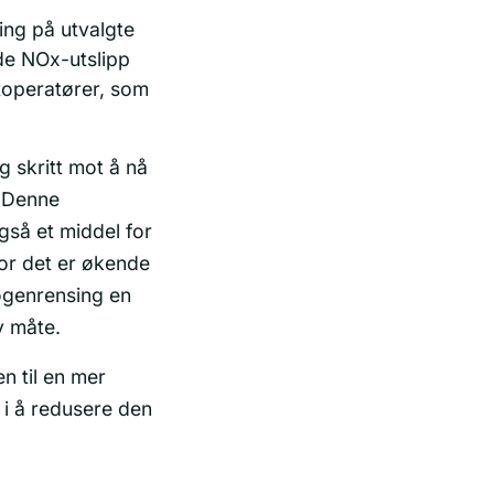
ing på utvalgte
de NOx-utslipp
toperatører, som
g skritt mot å nå
. Denne
gså et middel for
vor det er økende
ogenrensing en
v måte.
 til en mer
e i å redusere den