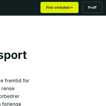
Finn verksted
Proff
sport
e fremtid for
å rense
forbedrer
n forlenge