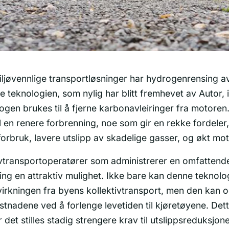
iljøvennlige transportløsninger har hydrogenrensing av 
e teknologien, som nylig har blitt fremhevet av Autor,
gen brukes til å fjerne karbonavleiringer fra motoren
il en renere forbrenning, noe som gir en rekke fordeler,
forbruk, lavere utslipp av skadelige gasser, og økt mot
ivtransportoperatører som administrerer en omfattende
ng en attraktiv mulighet. Ikke bare kan denne teknologi
virkningen fra byens kollektivtransport, men den kan 
stnadene ved å forlenge levetiden til kjøretøyene. Dett
or det stilles stadig strengere krav til utslippsreduksjone