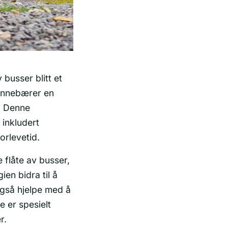
busser blitt et
 innebærer en
. Denne
 inkludert
orlevetid.
 flåte av busser,
en bidra til å
også hjelpe med å
e er spesielt
r.