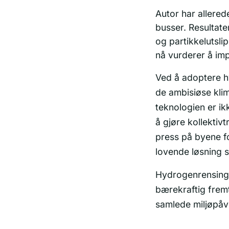
Autor har allered
busser. Resultat
og partikkelutsl
nå vurderer å imp
Ved å adoptere hy
de ambisiøse kli
teknologien er i
å gjøre kollektiv
press på byene f
lovende løsning 
Hydrogenrensing 
bærekraftig fremt
samlede miljøpåv