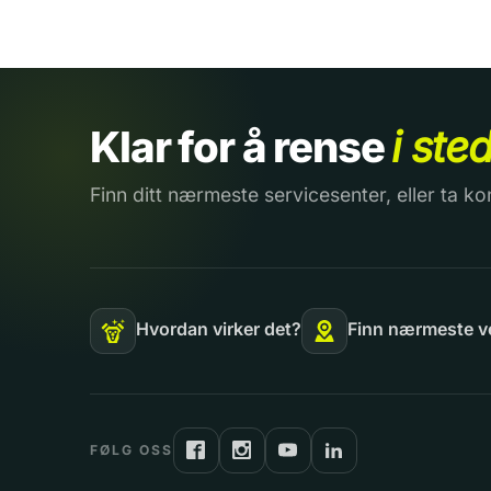
Klar for å rense
i ste
Finn ditt nærmeste servicesenter, eller ta ko
Hvordan virker det?
Finn nærmeste v
FØLG OSS