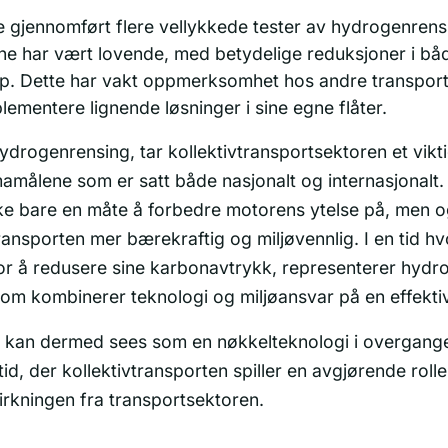
e gjennomført flere vellykkede tester av hydrogenrens
ene har vært lovende, med betydelige reduksjoner i bå
ipp. Dette har vakt oppmerksomhet hos andre transpor
lementere lignende løsninger i sine egne flåter.
drogenrensing, tar kollektivtransportsektoren et vikti
mamålene som er satt både nasjonalt og internasjonalt
kke bare en måte å forbedre motorens ytelse på, men o
transporten mer bærekraftig og miljøvennlig. I en tid h
or å redusere sine karbonavtrykk, representerer hydr
som kombinerer teknologi og miljøansvar på en effekti
kan dermed sees som en nøkkelteknologi i overgangen
id, der kollektivtransporten spiller en avgjørende roll
irkningen fra transportsektoren.