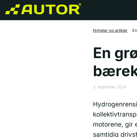
Nyheter og artikler
En
En gr
bærekr
3. september 2024
Hydrogenrensin
kollektivtrans
motorene, gir 
samtidig drivst