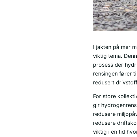
I jakten på mer m
viktig tema. Denn
prosess der hydro
rensingen fører t
redusert drivstof
For store kollekt
gir hydrogenrensi
redusere miljøpå
redusere driftsko
viktig i en tid hv