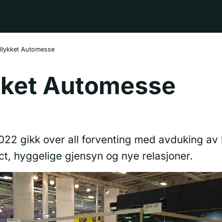
llykket Automesse
kket Automesse
22 gikk over all forventing med avduking av 
, hyggelige gjensyn og nye relasjoner.