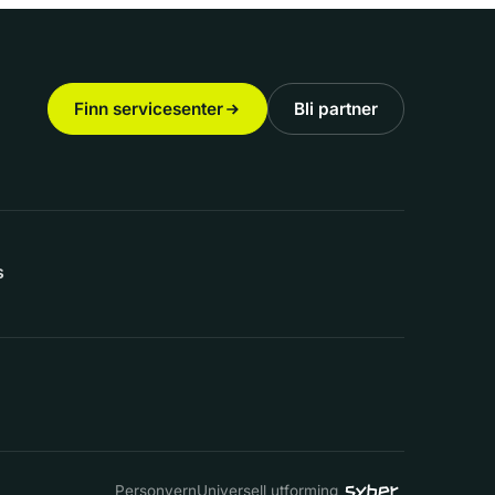
Finn servicesenter
Bli partner
s
Personvern
Universell utforming