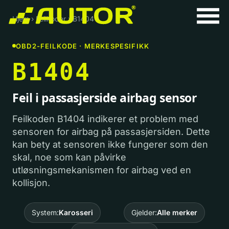
Hjem
›
Feilkoder
›
B1404
OBD2-FEILKODE · MERKESPESIFIKK
B1404
Feil i passasjerside airbag sensor
Feilkoden B1404 indikerer et problem med
sensoren for airbag på passasjersiden. Dette
kan bety at sensoren ikke fungerer som den
skal, noe som kan påvirke
utløsningsmekanismen for airbag ved en
kollisjon.
System:
Karosseri
Gjelder:
Alle merker