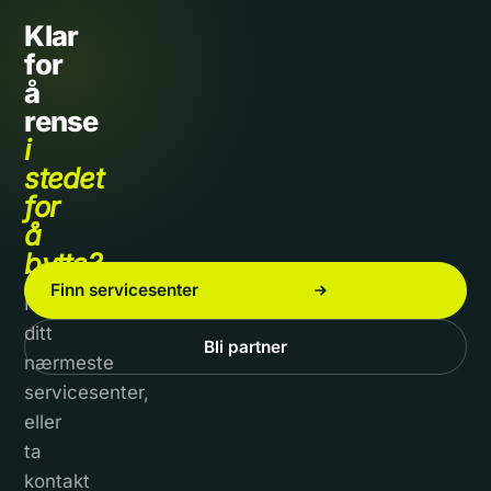
Klar
for
å
rense
i
stedet
for
å
bytte?
Finn servicesenter
Finn
ditt
Bli partner
nærmeste
servicesenter,
eller
ta
kontakt