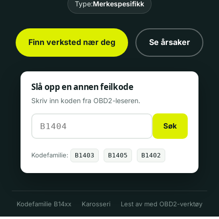
Type:
Merkespesifikk
Finn verksted nær deg
Se årsaker
Slå opp en annen feilkode
Skriv inn koden fra OBD2-leseren.
Søk
Kodefamilie:
B1403
B1405
B1402
Kodefamilie B14xx
Karosseri
Lest av med OBD2-verktøy