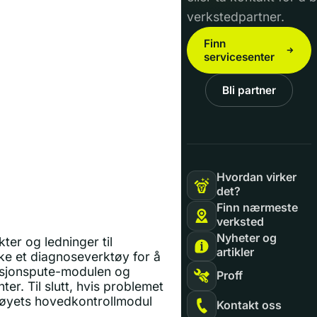
verkstedpartner.
Finn
servicesenter
Bli partner
Hvordan virker
det?
Finn nærmeste
verksted
Nyheter og
ter og ledninger til
artikler
ruke et diagnoseverktøy for å
llisjonspute-modulen og
Proff
r. Til slutt, hvis problemet
etøyets hovedkontrollmodul
Kontakt oss