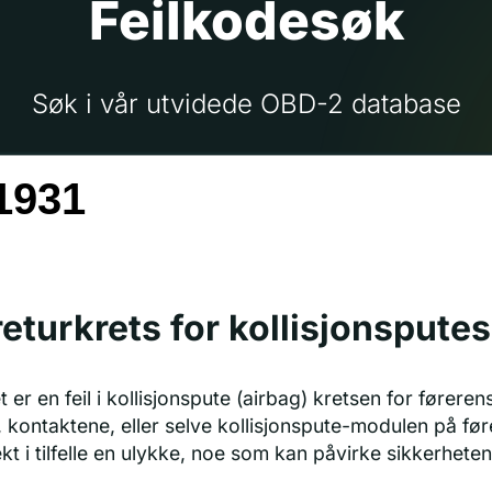
Feilkodesøk
Søk i vår utvidede OBD-2 database
-/returkrets for kollisjonspute
 er en feil i kollisjonspute (airbag) kretsen for føreren
 kontaktene, eller selve kollisjonspute-modulen på føre
kt i tilfelle en ulykke, noe som kan påvirke sikkerheten 