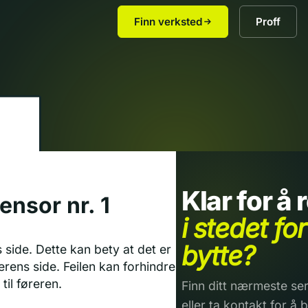
Finn verksted
Proff
Klar for å
sensor nr. 1
i stedet for
bytte?
s side. Dette kan bety at det er
rens side. Feilen kan forhindre
til føreren.
Finn ditt nærmeste ser
eller ta kontakt for å b