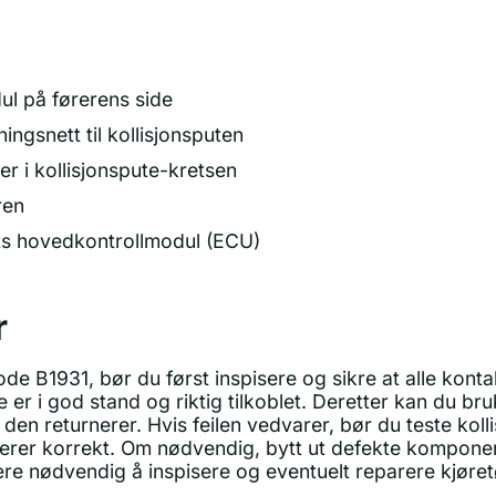
ul på førerens side
ingsnett til kollisjonsputen
er i kollisjonspute-kretsen
ren
ts hovedkontrollmodul (ECU)
r
de B1931, bør du først inspisere og sikre at alle kontak
e er i god stand og riktig tilkoblet. Deretter kan du b
m den returnerer. Hvis feilen vedvarer, bør du teste ko
gerer korrekt. Om nødvendig, bytt ut defekte komponente
 være nødvendig å inspisere og eventuelt reparere kjør