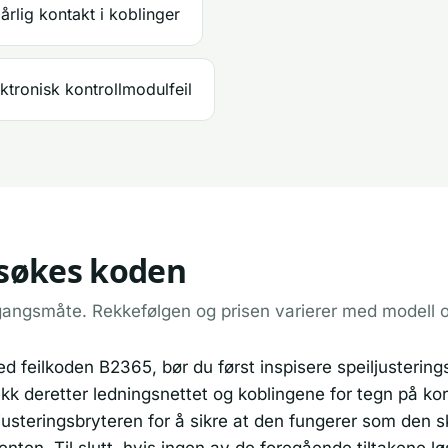
årlig kontakt i koblinger
ktronisk kontrollmodulfeil
ilsøkes koden
gangsmåte. Rekkefølgen og prisen varierer med modell 
d feilkoden B2365, bør du først inspisere speiljustering
jekk deretter ledningsnettet og koblingene for tegn på ko
eiljusteringsbryteren for å sikre at den fungerer som den 
ten. Til slutt, hvis ingen av de foregående tiltakene l