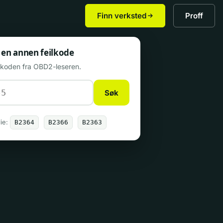
Finn verksted
Proff
 en annen feilkode
n koden fra OBD2-leseren.
Søk
ie:
B2364
B2366
B2363