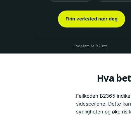
Finn verksted nær deg
Kodefamilie B23xx
Hva bet
Feilkoden B2365 indike
sidespeilene. Dette kan
synligheten og øke risik