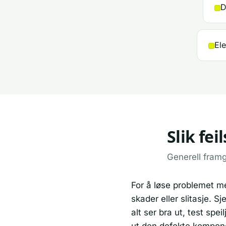
D
Ele
Slik fe
Generell fram
For å løse problemet me
skader eller slitasje. S
alt ser bra ut, test sp
ut den defekte komponen