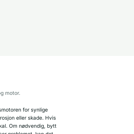
og motor.
smotoren for synlige
rrosjon eller skade. Hvis
skal. Om nødvendig, bytt
øser problemet, kan det