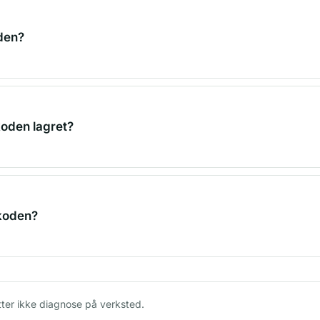
 den?
koden lagret?
 koden?
tter ikke diagnose på verksted.