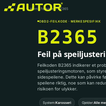
Hjem
›
Feilkoder
›
B2365
OBD2-FEILKODE · MERKESPESIFIKK
B2365
Feil på speiljuste
Feilkoden B2365 indikerer et pr
speiljusteringsmotoren, som styre
sidespeilene. Dette kan påvirke fø
speilene riktig, noe som kan red
risikoen for ulykker.
System:
Karosseri
Gjelder:
Alle me