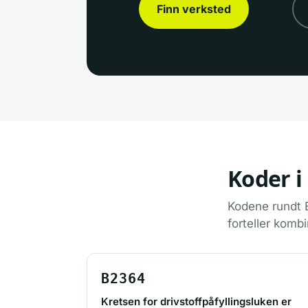
Finn verksted
Koder i
Kodene rundt B
forteller kombi
B2364
Kretsen for drivstoffpåfyllingsluken er