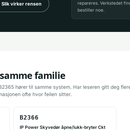
repareres. Verkstedet fin
Slik virker rensen
bestiller noe.
 samme familie
2365 hører til samme system. Har leseren gitt deg fler
nasjonen ofte hvor feilen sitter.
B2366
IP Power Skyvedør åpne/lukk-bryter Ckt