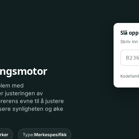
Slå opp
Skriv in
ringsmotor
Kodefamil
oblem med
r justeringen av
rerens evne til å justere
usere synligheten og øke
rker
Type:
Merkespesifikk