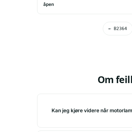
åpen
← B2364
Om fei
Kan jeg kjøre videre når motorla