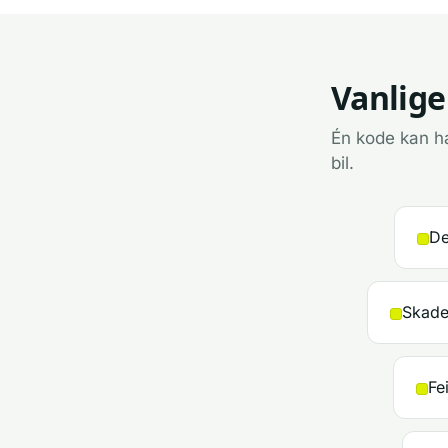
Vanlige
Én kode kan ha
bil.
De
Skadet
Fe