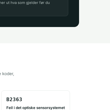
ner ut hva som gjelder før du
e koder,
B2363
Feil i det optiske sensorsystemet