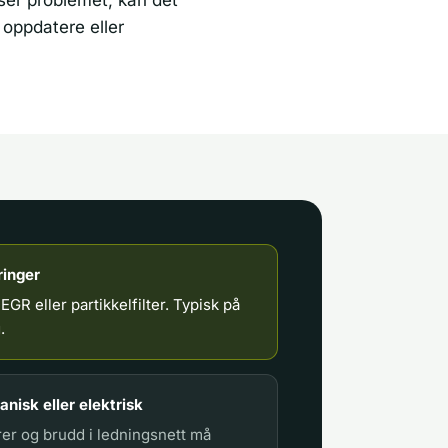
 oppdatere eller
ringer
i EGR eller partikkelfilter. Typisk på
.
nisk eller elektrisk
rer og brudd i ledningsnett må