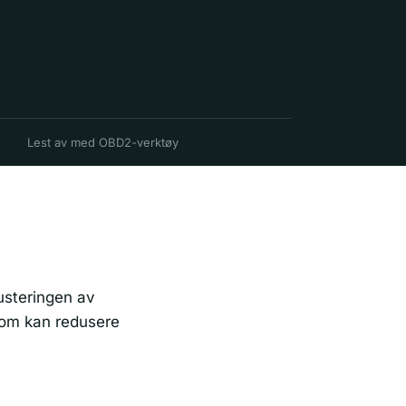
Lest av med OBD2-verktøy
usteringen av
 som kan redusere