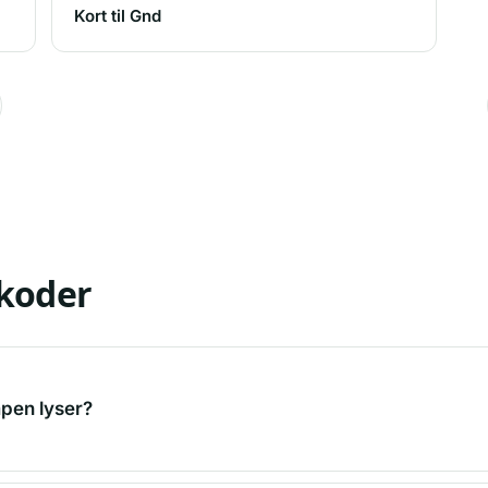
Kort til Gnd
lkoder
mpen lyser?