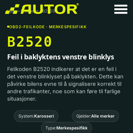
Hjem
›
Feilkoder
›
B2520
OBD2-FEILKODE · MERKESPESIFIKK
B2520
Feil i baklyktens venstre blinklys
Feilkoden B2520 indikerer at det er en feil i
det venstre blinklyset på baklykten. Dette kan
påvirke bilens evne til å signalisere korrekt til
andre trafikanter, noe som kan føre til farlige
situasjoner.
System:
Karosseri
Gjelder:
Alle merker
Type:
Merkespesifikk