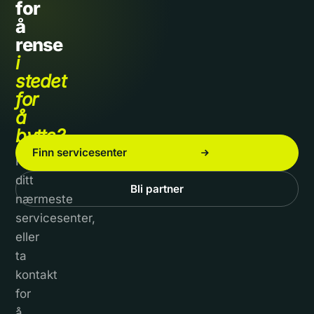
for
å
rense
i
stedet
for
å
bytte?
Finn servicesenter
Finn
ditt
Bli partner
nærmeste
servicesenter,
eller
ta
kontakt
for
å