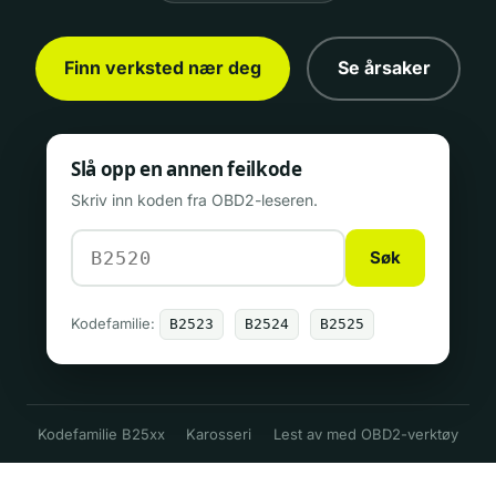
Finn verksted nær deg
Se årsaker
Slå opp en annen feilkode
Skriv inn koden fra OBD2-leseren.
Søk
Kodefamilie:
B2523
B2524
B2525
Kodefamilie B25xx
Karosseri
Lest av med OBD2-verktøy