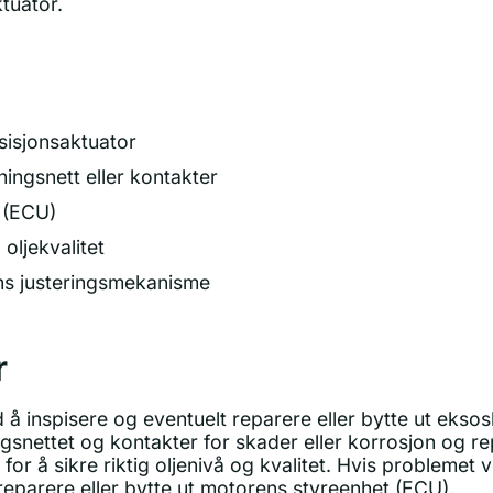
tuator.
isjonsaktuator
ningsnett eller kontakter
t (ECU)
 oljekvalitet
ens justeringsmekanisme
r
d å inspisere og eventuelt reparere eller bytte ut eks
gsnettet og kontakter for skader eller korrosjon og re
 for å sikre riktig oljenivå og kvalitet. Hvis problemet
eparere eller bytte ut motorens styreenhet (ECU).