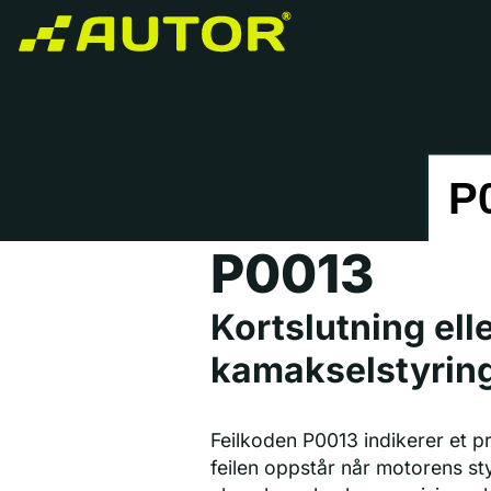
P0013
Kortslutning ell
kamakselstyring
Feilkoden P0013 indikerer et 
feilen oppstår når motorens sty