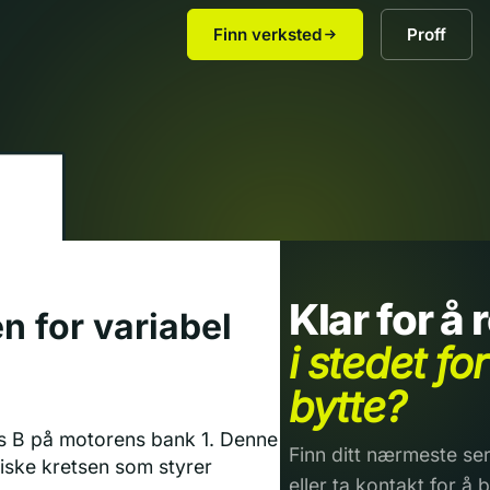
Finn verksted
Proff
Klar for å
n for variabel
i stedet for
bytte?
s B på motorens bank 1. Denne
Finn ditt nærmeste ser
riske kretsen som styrer
eller ta kontakt for å b