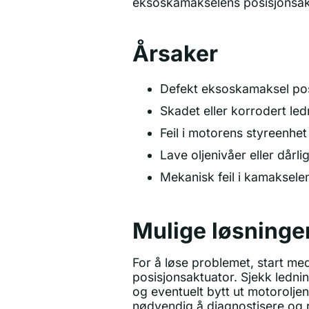
eksoskamakselens posisjonsak
Årsaker
Defekt eksoskamaksel pos
Skadet eller korrodert led
Feil i motorens styreenhe
Lave oljenivåer eller dårlig
Mekanisk feil i kamaksel
Mulige løsninge
For å løse problemet, start me
posisjonsaktuator. Sjekk lednin
og eventuelt bytt ut motoroljen
nødvendig å diagnostisere og r