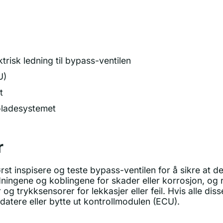
trisk ledning til bypass-ventilen
U)
t
oladesystemet
r
rst inspisere og teste bypass-ventilen for å sikre at 
dningene og koblingene for skader eller korrosjon, og r
g trykksensorer for lekkasjer eller feil. Hvis alle di
atere eller bytte ut kontrollmodulen (ECU).