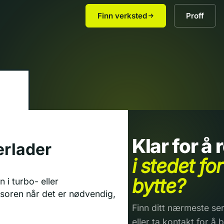
Finn verksted
Proff
Klar for å
erlader
i stedet for
bytte?
 i turbo- eller
soren når det er nødvendig,
Finn ditt nærmeste ser
eller ta kontakt for å b