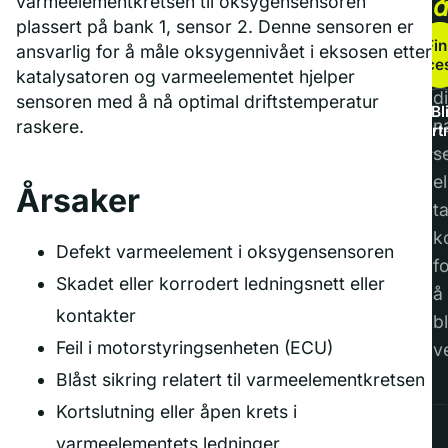
varmeelementkretsen til oksygensensoren
plassert på bank 1, sensor 2. Denne sensoren er
b
Fin
ansvarlig for å måle oksygennivået i eksosen etter
service
F
katalysatoren og varmeelementet hjelper
di
sensoren med å nå optimal driftstemperatur
Bl
n
raskere.
part
s
el
Årsaker
t
k
Defekt varmeelement i oksygensensoren
f
Skadet eller korrodert ledningsnett eller
å
kontakter
bl
Feil i motorstyringsenheten (ECU)
v
Blåst sikring relatert til varmeelementkretsen
Kortslutning eller åpen krets i
varmeelementets ledninger