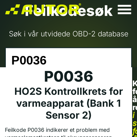
Feilkodesøk
Søk i vår utvidede OBD-2 database
P0036
K
HO2S Kontrollkrets for
f
å
varmeapparat (Bank 1
r
Sensor 2)
i
s
f
Feilkode P0036 indikerer et problem med