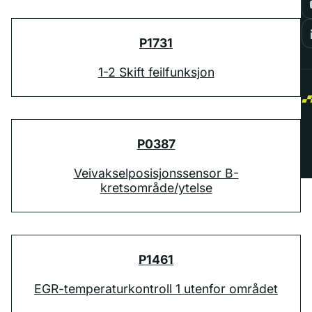
P1731
1-2 Skift feilfunksjon
P0387
Veivakselposisjonssensor B-
kretsområde/ytelse
P1461
EGR-temperaturkontroll 1 utenfor området