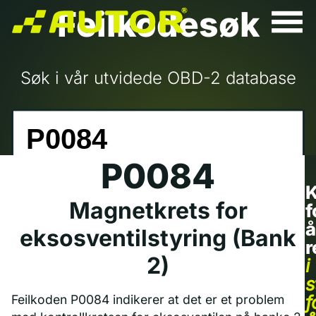
Feilkodesøk
Søk i vår utvidede OBD-2 database
P0084
K
Magnetkrets for
f
å
eksosventilstyring (Bank
r
2)
i
s
f
Feilkoden P0084 indikerer at det er et problem