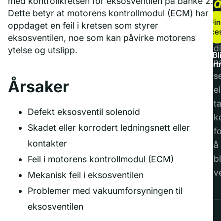
med kontrollkretsen for eksosventilen på banke 2.
Dette betyr at motorens kontrollmodul (ECM) har
b
Fin
oppdaget en feil i kretsen som styrer
service
F
eksosventilen, noe som kan påvirke motorens
di
ytelse og utslipp.
Bl
n
part
s
Årsaker
el
t
Defekt eksosventil solenoid
k
Skadet eller korrodert ledningsnett eller
f
kontakter
å
bl
Feil i motorens kontrollmodul (ECM)
v
Mekanisk feil i eksosventilen
Problemer med vakuumforsyningen til
eksosventilen