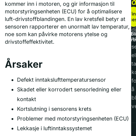
kommer inn i motoren, og gir informasjon til
b
motorstyringsenheten (ECU) for å optimalisere
Fin
luft-drivstoffblandingen. En lav kretsfeil betyr at
service
F
sensoren rapporterer en unormalt lav temperatur,
di
noe som kan påvirke motorens ytelse og
Bl
n
part
drivstoffeffektivitet.
s
el
Årsaker
t
k
Defekt inntakslufttemperatursensor
f
å
Skadet eller korrodert sensorledning eller
bl
kontakt
v
Kortslutning i sensorens krets
Problemer med motorstyringsenheten (ECU)
Lekkasje i luftinntakssystemet