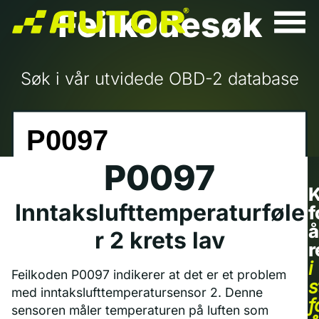
Feilkodesøk
Søk i vår utvidede OBD-2 database
P0097
K
Inntakslufttemperaturføle
f
å
r 2 krets lav
r
i
Feilkoden P0097 indikerer at det er et problem
s
med inntakslufttemperatursensor 2. Denne
f
sensoren måler temperaturen på luften som