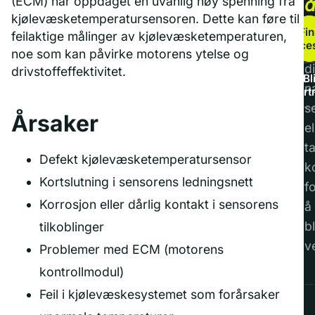
(ECM) har oppdaget en uvanlig høy spenning fra
kjølevæsketemperatursensoren. Dette kan føre til
b
Fin
feilaktige målinger av kjølevæsketemperaturen,
service
F
noe som kan påvirke motorens ytelse og
di
drivstoffeffektivitet.
Bl
n
part
s
Årsaker
el
t
Defekt kjølevæsketemperatursensor
k
Kortslutning i sensorens ledningsnett
f
Korrosjon eller dårlig kontakt i sensorens
å
bl
tilkoblinger
v
Problemer med ECM (motorens
kontrollmodul)
Feil i kjølevæskesystemet som forårsaker