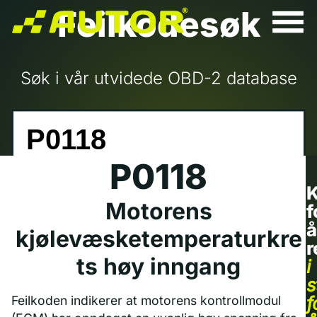
Feilkodesøk
Søk i vår utvidede OBD-2 database
P0118
K
Motorens
f
å
kjølevæsketemperaturkre
r
ts høy inngang
i
s
f
Feilkoden indikerer at motorens kontrollmodul