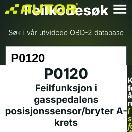
Feilkodesøk
Søk i vår utvidede OBD-2 database
P0120
K
Feilfunksjon i
f
å
gasspedalens
r
posisjonssensor/bryter A-
i
s
krets
f