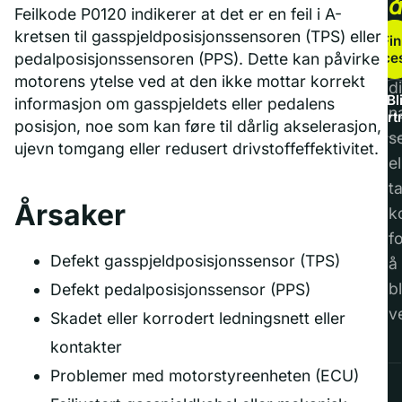
Feilkode P0120 indikerer at det er en feil i A-
b
kretsen til gasspjeldposisjonssensoren (TPS) eller
Fin
service
pedalposisjonssensoren (PPS). Dette kan påvirke
F
motorens ytelse ved at den ikke mottar korrekt
di
Bl
informasjon om gasspjeldets eller pedalens
n
part
posisjon, noe som kan føre til dårlig akselerasjon,
s
ujevn tomgang eller redusert drivstoffeffektivitet.
el
t
Årsaker
k
f
Defekt gasspjeldposisjonssensor (TPS)
å
bl
Defekt pedalposisjonssensor (PPS)
v
Skadet eller korrodert ledningsnett eller
kontakter
Problemer med motorstyreenheten (ECU)