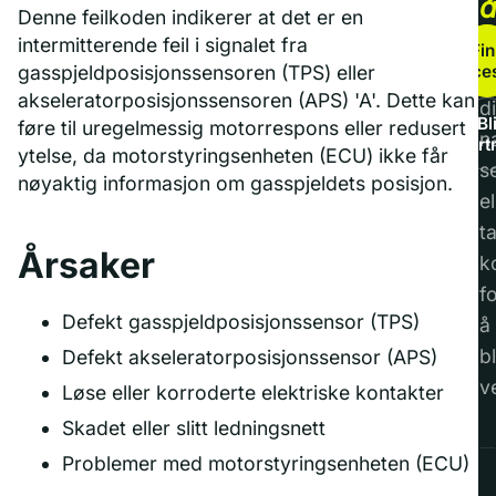
Denne feilkoden indikerer at det er en
b
intermitterende feil i signalet fra
Fin
service
gasspjeldposisjonssensoren (TPS) eller
F
akseleratorposisjonssensoren (APS) 'A'. Dette kan
di
Bl
føre til uregelmessig motorrespons eller redusert
n
part
ytelse, da motorstyringsenheten (ECU) ikke får
s
nøyaktig informasjon om gasspjeldets posisjon.
el
t
Årsaker
k
f
Defekt gasspjeldposisjonssensor (TPS)
å
bl
Defekt akseleratorposisjonssensor (APS)
v
Løse eller korroderte elektriske kontakter
Skadet eller slitt ledningsnett
Problemer med motorstyringsenheten (ECU)