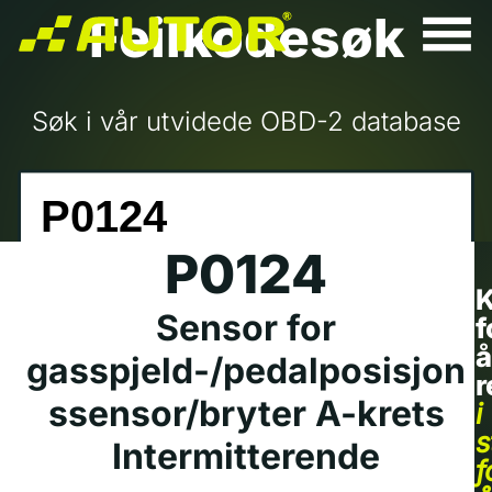
Feilkodesøk
Søk i vår utvidede OBD-2 database
P0124
K
Sensor for
f
å
gasspjeld-/pedalposisjon
r
ssensor/bryter A-krets
i
s
Intermitterende
f