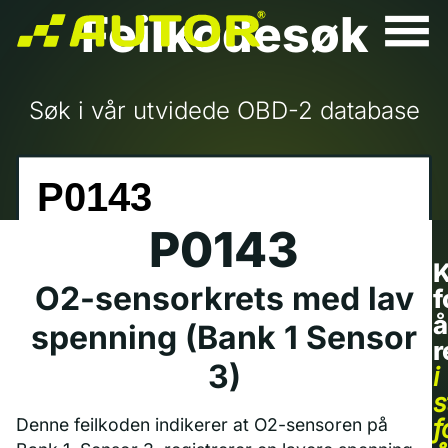
Feilkodesøk
Søk i vår utvidede OBD-2 database
P0143
K
O2-sensorkrets med lav
f
å
spenning (Bank 1 Sensor
r
3)
i
s
f
Denne feilkoden indikerer at O2-sensoren på