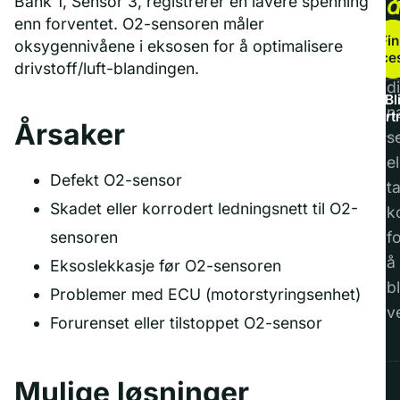
Bank 1, Sensor 3, registrerer en lavere spenning
enn forventet. O2-sensoren måler
b
Fin
oksygennivåene i eksosen for å optimalisere
service
F
drivstoff/luft-blandingen.
di
Bl
n
part
Årsaker
s
el
Defekt O2-sensor
t
Skadet eller korrodert ledningsnett til O2-
k
sensoren
f
å
Eksoslekkasje før O2-sensoren
bl
Problemer med ECU (motorstyringsenhet)
v
Forurenset eller tilstoppet O2-sensor
Mulige løsninger