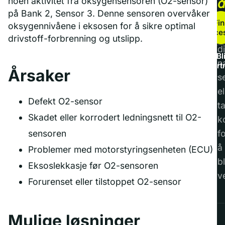
noen aktivitet fra oksygensensoren (O2-sensor)
på Bank 2, Sensor 3. Denne sensoren overvåker
b
Fin
oksygennivåene i eksosen for å sikre optimal
service
F
drivstoff-forbrenning og utslipp.
di
Bl
n
part
Årsaker
s
el
Defekt O2-sensor
t
Skadet eller korrodert ledningsnett til O2-
k
sensoren
f
å
Problemer med motorstyringsenheten (ECU)
bl
Eksoslekkasje før O2-sensoren
v
Forurenset eller tilstoppet O2-sensor
Mulige løsninger