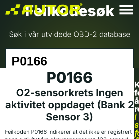
Feilkodesøk
Søk i vår utvidede OBD-2 database
P0166
K
O2-sensorkrets Ingen
f
å
aktivitet oppdaget (Bank 2
r
Sensor 3)
i
s
f
Feilkoden P0166 indikerer at det ikke er registrert