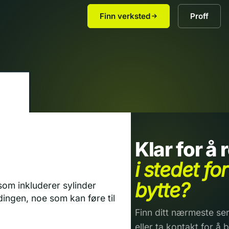
Finn verksted
Proff
Klar for å
i stedet for
bytte?
som inkluderer sylinder
dingen, noe som kan føre til
Finn ditt nærmeste ser
eller ta kontakt for å b