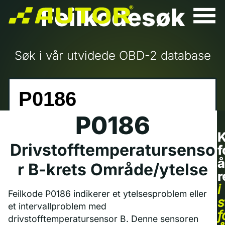
Feilkodesøk
Søk i vår utvidede OBD-2 database
P0186
K
Drivstofftemperatursenso
f
å
r B-krets Område/ytelse
r
i
Feilkode P0186 indikerer et ytelsesproblem eller
s
et intervallproblem med
f
drivstofftemperatursensor B. Denne sensoren