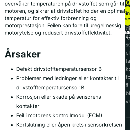
overvåker temperaturen på drivstoffet som går til
b
motoren, og sikrer at drivstoffet holder en optimal
Fin
temperatur for effektiv forbrenning og
service
F
motorprestasjon. Feilen kan føre til uregelmessig
di
motorytelse og redusert drivstoffeffektivitet.
Bl
n
part
s
Årsaker
el
t
Defekt drivstofftemperatursensor B
k
f
Problemer med ledninger eller kontakter til
å
drivstofftemperatursensor B
bl
Korrosjon eller skade på sensorens
v
kontakter
Feil i motorens kontrollmodul (ECM)
Kortslutning eller åpen krets i sensorkretsen