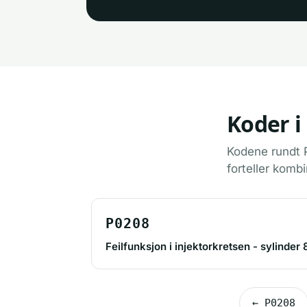
Koder i
Kodene rundt P
forteller kombi
P0208
Feilfunksjon i injektorkretsen - sylinder 
← P0208