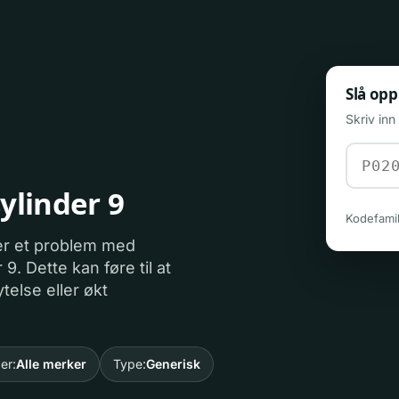
Slå opp
Skriv in
sylinder 9
Kodefamil
 er et problem med
 9. Dette kan føre til at
telse eller økt
er:
Alle merker
Type:
Generisk