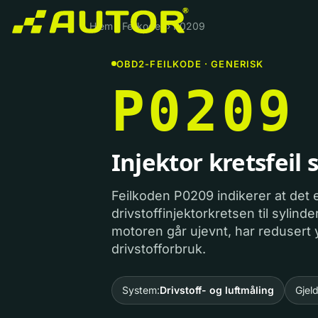
Hjem
›
Feilkoder
›
P0209
OBD2-FEILKODE · GENERISK
P0209
Injektor kretsfeil 
Feilkoden P0209 indikerer at det
drivstoffinjektorkretsen til sylinder
motoren går ujevnt, har redusert y
drivstofforbruk.
System:
Drivstoff- og luftmåling
Gjeld