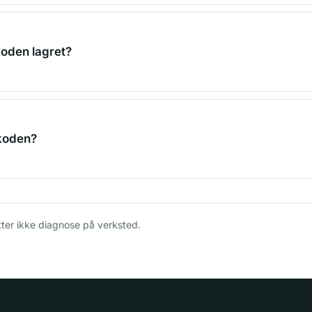
koden lagret?
 koden?
tter ikke diagnose på verksted.