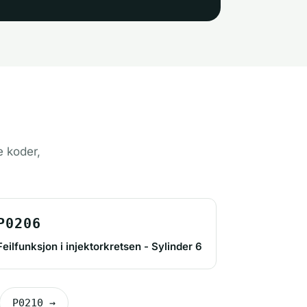
e koder,
P0206
Feilfunksjon i injektorkretsen - Sylinder 6
P0210 →