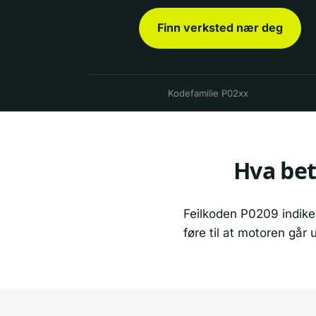
Finn verksted nær deg
Kodefamilie P02xx
Hva bet
Feilkoden P0209 indiker
føre til at motoren går u