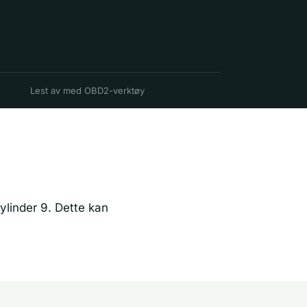
Lest av med OBD2-verktøy
sylinder 9. Dette kan