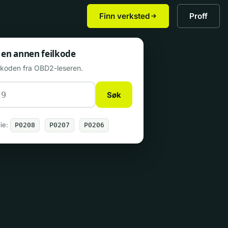
Finn verksted
Proff
 en annen feilkode
n koden fra OBD2-leseren.
Søk
ie:
P0208
P0207
P0206