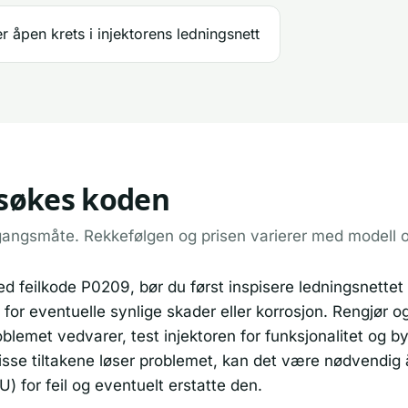
er åpen krets i injektorens ledningsnett
ilsøkes koden
gangsmåte. Rekkefølgen og prisen varierer med modell 
d feilkode P0209, bør du først inspisere ledningsnettet 
 for eventuelle synlige skader eller korrosjon. Rengjør o
lemet vedvarer, test injektoren for funksjonalitet og by
isse tiltakene løser problemet, kan det være nødvendig 
 for feil og eventuelt erstatte den.