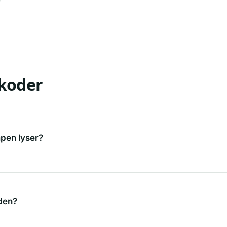
lkoder
mpen lyser?
 den?