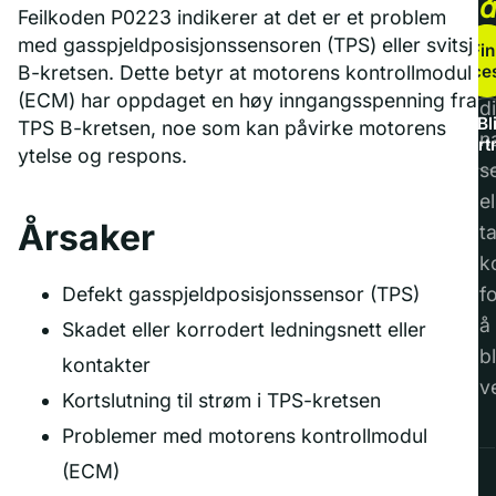
Feilkoden P0223 indikerer at det er et problem
b
med gasspjeldposisjonssensoren (TPS) eller svitsj
Fin
service
B-kretsen. Dette betyr at motorens kontrollmodul
F
(ECM) har oppdaget en høy inngangsspenning fra
di
Bl
TPS B-kretsen, noe som kan påvirke motorens
n
part
ytelse og respons.
s
el
Årsaker
t
k
Defekt gasspjeldposisjonssensor (TPS)
f
å
Skadet eller korrodert ledningsnett eller
bl
kontakter
v
Kortslutning til strøm i TPS-kretsen
Problemer med motorens kontrollmodul
(ECM)