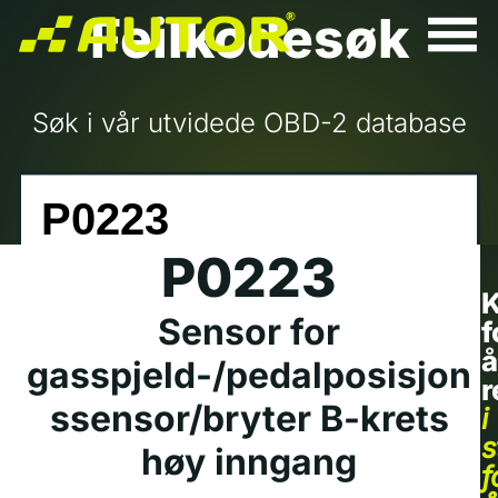
Feilkodesøk
Søk i vår utvidede OBD-2 database
P0223
K
Sensor for
f
å
gasspjeld-/pedalposisjon
r
ssensor/bryter B-krets
i
s
høy inngang
f