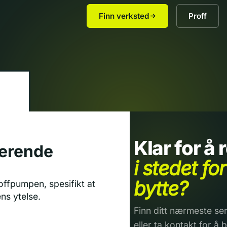
Finn verksted
Proff
Klar for å
terende
i stedet for
bytte?
offpumpen, spesifikt at
ns ytelse.
Finn ditt nærmeste ser
eller ta kontakt for å b