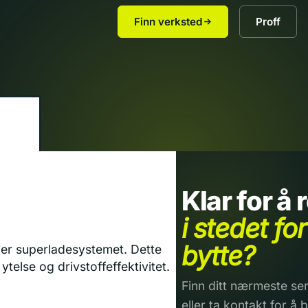
Finn verksted
Proff
Klar for å
i stedet for
bytte?
ler superladesystemet. Dette
telse og drivstoffeffektivitet.
Finn ditt nærmeste ser
eller ta kontakt for å b