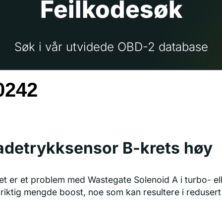
Feilkodesøk
Søk i vår utvidede OBD-2 database
adetrykksensor B-krets høy
et er et problem med Wastegate Solenoid A i turbo- el
 riktig mengde boost, noe som kan resultere i redusert y