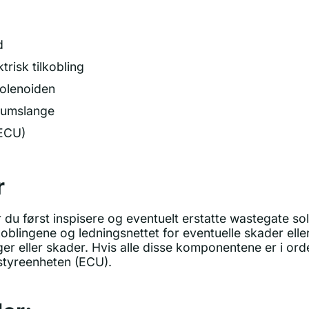
d
trisk tilkobling
solenoiden
kuumslange
(ECU)
r
 du først inspisere og eventuelt erstatte wastegate so
lkoblingene og ledningsnettet for eventuelle skader elle
er eller skader. Hvis alle disse komponentene er i or
styreenheten (ECU).