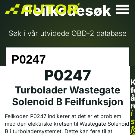
Feilkodesøk
Søk i vår utvidede OBD-2 database
P0247
K
Turbolader Wastegate
f
å
Solenoid B Feilfunksjon
r
i
Feilkoden P0247 indikerer at det er et problem
s
med den elektriske kretsen til Wastegate Solenoid
f
B i turboladersystemet. Dette kan føre til at