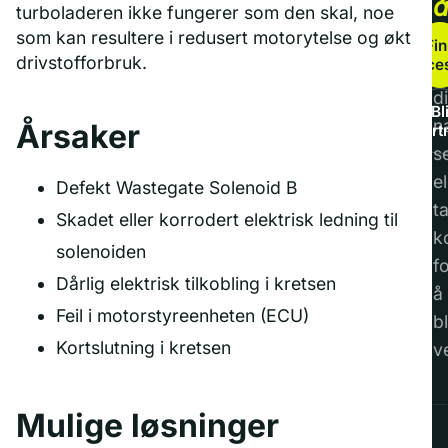
turboladeren ikke fungerer som den skal, noe
b
som kan resultere i redusert motorytelse og økt
Fin
drivstofforbruk.
service
F
di
Bl
n
Årsaker
part
s
el
Defekt Wastegate Solenoid B
t
Skadet eller korrodert elektrisk ledning til
k
solenoiden
f
Dårlig elektrisk tilkobling i kretsen
å
Feil i motorstyreenheten (ECU)
bl
Kortslutning i kretsen
v
Mulige løsninger