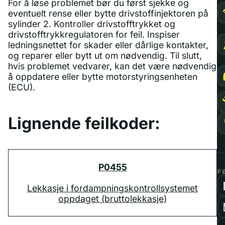
For å løse problemet bør du først sjekke og
eventuelt rense eller bytte drivstoffinjektoren på
sylinder 2. Kontroller drivstofftrykket og
drivstofftrykkregulatoren for feil. Inspiser
ledningsnettet for skader eller dårlige kontakter,
og reparer eller bytt ut om nødvendig. Til slutt,
hvis problemet vedvarer, kan det være nødvendig
å oppdatere eller bytte motorstyringsenheten
(ECU).
Lignende feilkoder:
P0455
F
Lekkasje i fordampningskontrollsystemet
oppdaget (bruttolekkasje)