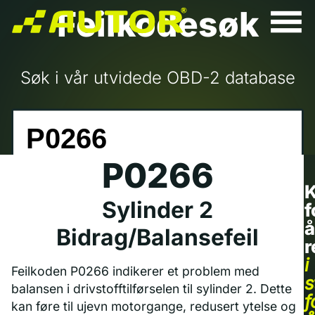
Feilkodesøk
Søk i vår utvidede OBD-2 database
P0266
K
Sylinder 2
f
å
Bidrag/Balansefeil
r
i
Feilkoden P0266 indikerer et problem med
s
balansen i drivstofftilførselen til sylinder 2. Dette
f
kan føre til ujevn motorgange, redusert ytelse og