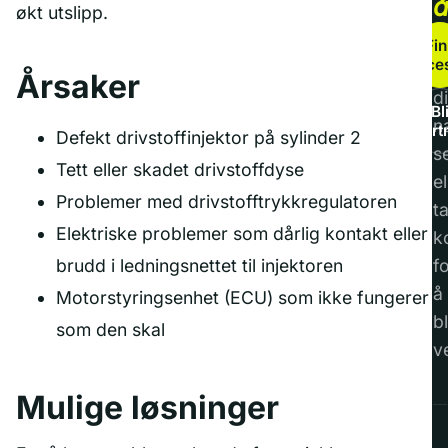
økt utslipp.
b
Fin
service
F
Årsaker
di
Bl
n
part
Defekt drivstoffinjektor på sylinder 2
s
Tett eller skadet drivstoffdyse
el
Problemer med drivstofftrykkregulatoren
t
Elektriske problemer som dårlig kontakt eller
k
brudd i ledningsnettet til injektoren
f
å
Motorstyringsenhet (ECU) som ikke fungerer
bl
som den skal
v
Mulige løsninger