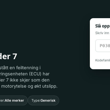
Slå opp
Skriv in
der 7
Kodefamil
tått en feiltenning i
tyringsenheten (ECU) har
der 7 ikke skjer som den
 motorytelse og økt utslipp.
der:
Alle merker
Type:
Generisk