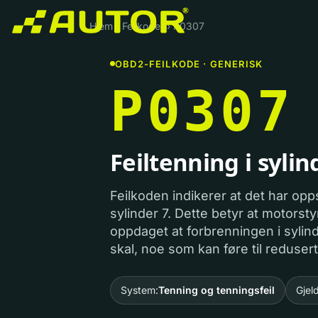
Hjem
›
Feilkoder
›
P0307
OBD2-FEILKODE · GENERISK
P0307
Feiltenning i sylin
Feilkoden indikerer at det har opps
sylinder 7. Dette betyr at motors
oppdaget at forbrenningen i sylin
skal, noe som kan føre til redusert
System:
Tenning og tenningsfeil
Gjel