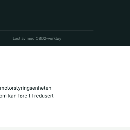
Lest av med OBD2-verktøy
at motorstyringsenheten
om kan føre til redusert