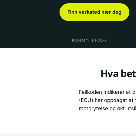
Finn verksted nær deg
Kodefamilie P03xx
Hva bet
Feilkoden indikerer at d
(ECU) har oppdaget at f
motorytelse og økt utsl