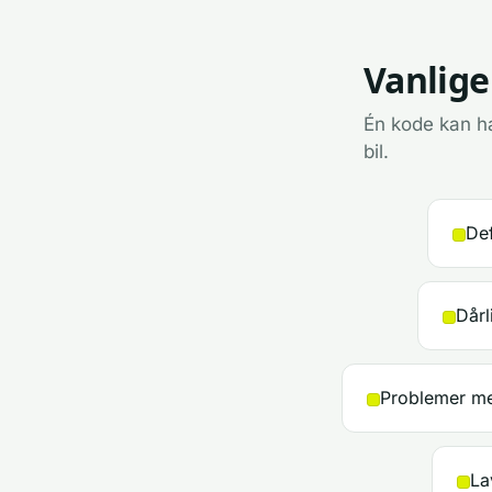
Vanlige
Én kode kan ha
bil.
Def
Dårl
Problemer med
La