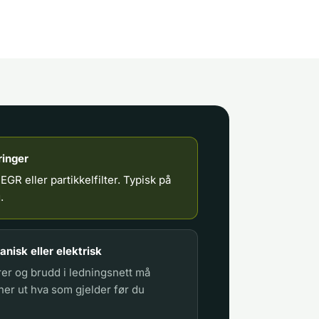
ringer
i EGR eller partikkelfilter. Typisk på
.
nisk eller elektrisk
rer og brudd i ledningsnett må
ner ut hva som gjelder før du