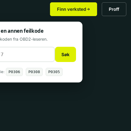
Finn verksted
Proff
 en annen feilkode
n koden fra OBD2-leseren.
Søk
ie:
P0306
P0308
P0305