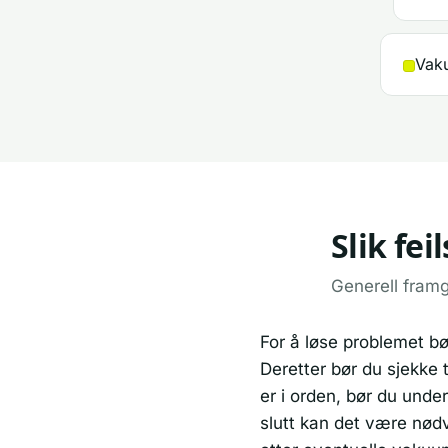
Vaku
Slik fe
Generell fram
For å løse problemet bø
Deretter bør du sjekke 
er i orden, bør du under
slutt kan det være nødv