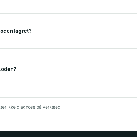
koden lagret?
 koden?
tter ikke diagnose på verksted.