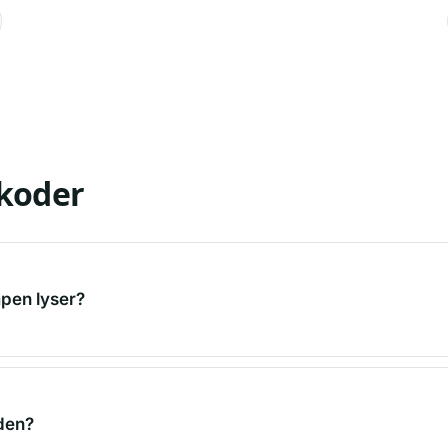
lkoder
mpen lyser?
 den?