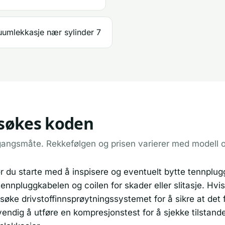
umlekkasje nær sylinder 7
ilsøkes koden
gangsmåte. Rekkefølgen og prisen varierer med modell 
r du starte med å inspisere og eventuelt bytte tennplugg
tennpluggkabelen og coilen for skader eller slitasje. H
søke drivstoffinnsprøytningssystemet for å sikre at det f
endig å utføre en kompresjonstest for å sjekke tilstanden