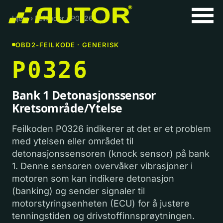
Hjem
›
Feilkoder
›
P0326
OBD2-FEILKODE · GENERISK
P0326
Bank 1 Detonasjonssensor
Kretsområde/Ytelse
Feilkoden P0326 indikerer at det er et problem
med ytelsen eller området til
detonasjonssensoren (knock sensor) på bank
1. Denne sensoren overvåker vibrasjoner i
motoren som kan indikere detonasjon
(banking) og sender signaler til
motorstyringsenheten (ECU) for å justere
tenningstiden og drivstoffinnsprøytningen.