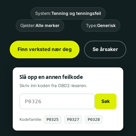
System:
Tenning og tenningsfeil
Gjelder:
Alle merker
Type:
Generisk
Finn verksted nær deg
Se årsaker
Slå opp en annen feilkode
Skriv inn koden fra OBD2-leseren.
Søk
Kodefamilie:
P0325
P0327
P0328