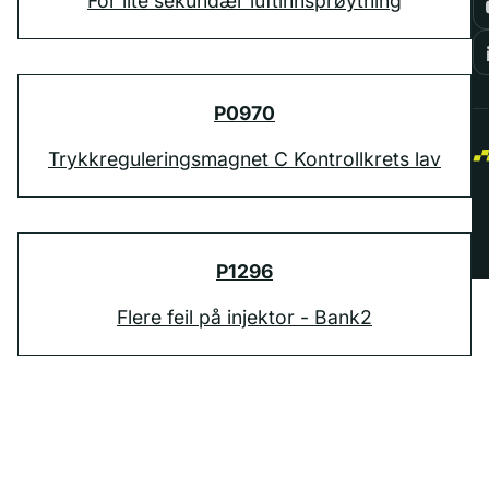
For lite sekundær luftinnsprøytning
P0970
Trykkreguleringsmagnet C Kontrollkrets lav
P1296
Flere feil på injektor - Bank2