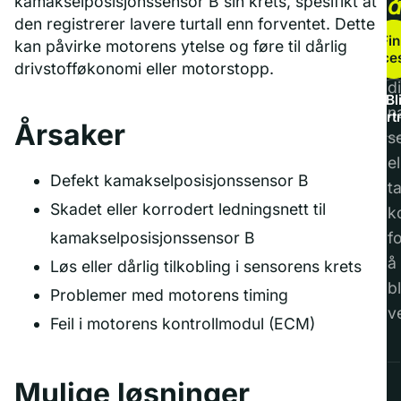
kamakselposisjonssensor B sin krets, spesifikt at
den registrerer lavere turtall enn forventet. Dette
b
Fin
kan påvirke motorens ytelse og føre til dårlig
service
F
drivstofføkonomi eller motorstopp.
di
Bl
n
part
Årsaker
s
el
Defekt kamakselposisjonssensor B
t
Skadet eller korrodert ledningsnett til
k
kamakselposisjonssensor B
f
å
Løs eller dårlig tilkobling i sensorens krets
bl
Problemer med motorens timing
v
Feil i motorens kontrollmodul (ECM)
Mulige løsninger