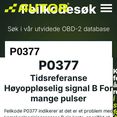
Feilkodesøk
Søk i vår utvidede OBD-2 database
P0377
K
Tidsreferanse
f
å
Høyoppløselig signal B For
r
mange pulser
i
s
f
Feilkode P0377 indikerer at det er et problem med