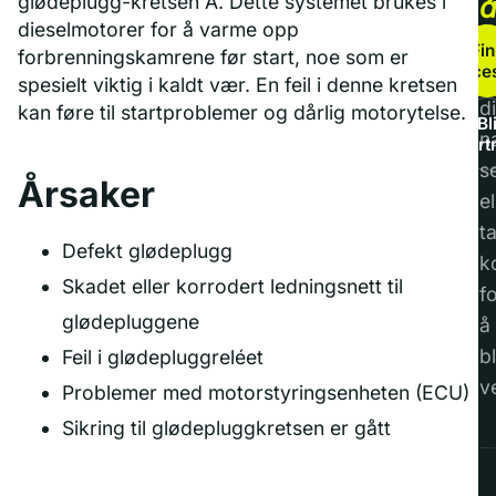
glødeplugg-kretsen A. Dette systemet brukes i
dieselmotorer for å varme opp
b
Fin
forbrenningskamrene før start, noe som er
service
F
spesielt viktig i kaldt vær. En feil i denne kretsen
di
kan føre til startproblemer og dårlig motorytelse.
Bl
n
part
s
Årsaker
el
t
Defekt glødeplugg
k
Skadet eller korrodert ledningsnett til
f
glødepluggene
å
bl
Feil i glødepluggreléet
v
Problemer med motorstyringsenheten (ECU)
Sikring til glødepluggkretsen er gått