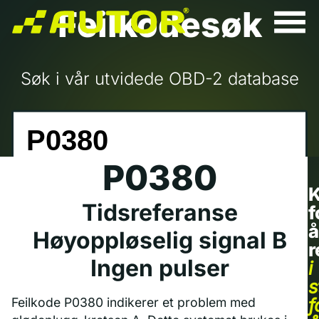
Feilkodesøk
Søk i vår utvidede OBD-2 database
P0380
K
Tidsreferanse
f
å
Høyoppløselig signal B
r
Ingen pulser
i
s
f
Feilkode P0380 indikerer et problem med