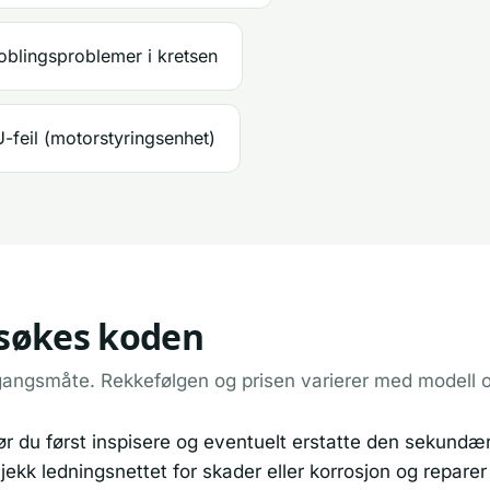
koblingsproblemer i kretsen
-feil (motorstyringsenhet)
ilsøkes koden
gangsmåte. Rekkefølgen og prisen varierer med modell 
ør du først inspisere og eventuelt erstatte den sekundæ
 Sjekk ledningsnettet for skader eller korrosjon og repar