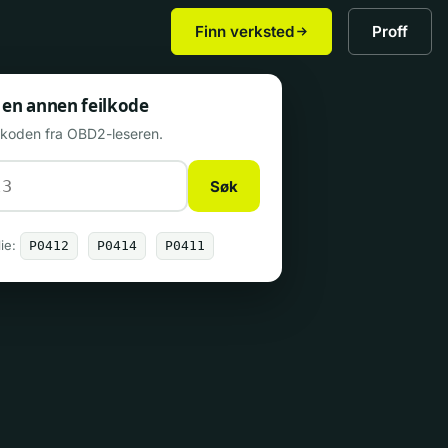
Finn verksted
Proff
 en annen feilkode
n koden fra OBD2-leseren.
Søk
ie:
P0412
P0414
P0411