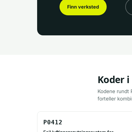
Finn verksted
Koder i
Kodene rundt P
forteller kombi
P0412