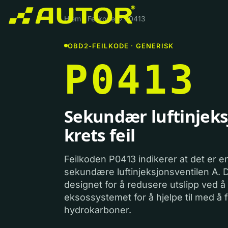
Hjem
›
Feilkoder
›
P0413
OBD2-FEILKODE · GENERISK
P0413
Sekundær luftinjeks
krets feil
Feilkoden P0413 indikerer at det er en 
sekundære luftinjeksjonsventilen A. 
designet for å redusere utslipp ved å in
eksossystemet for å hjelpe til med å
hydrokarboner.