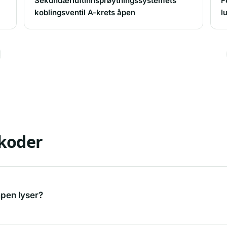
Sekundærluftinnsprøytningssystemets
F
koblingsventil A-krets åpen
l
lkoder
mpen lyser?