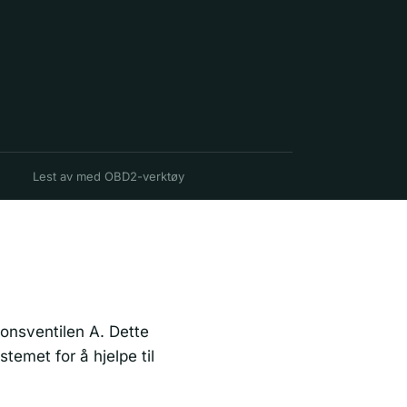
Lest av med OBD2-verktøy
sjonsventilen A. Dette
stemet for å hjelpe til