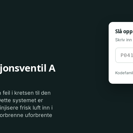
Slå opp
Skriv in
jonsventil A
Kodefamil
feil i kretsen til den
Dette systemet er
jisere frisk luft inn i
 forbrenne uforbrente