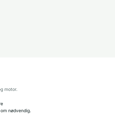
og motor.
re
er om nødvendig.