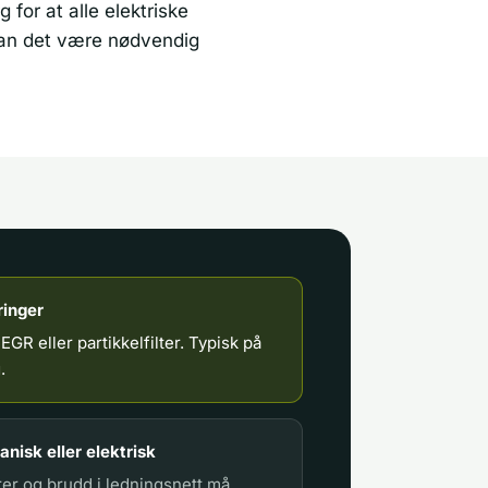
 for at alle elektriske
, kan det være nødvendig
ringer
i EGR eller partikkelfilter. Typisk på
.
nisk eller elektrisk
rer og brudd i ledningsnett må