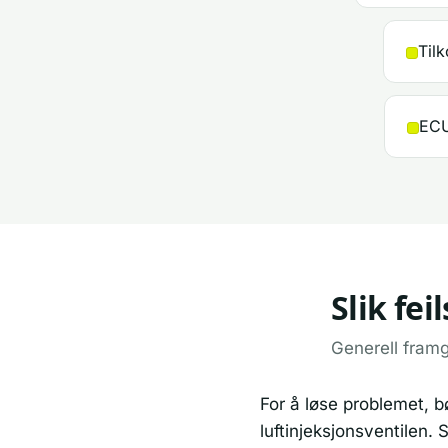
Til
ECU
Slik fe
Generell fram
For å løse problemet, b
luftinjeksjonsventilen.