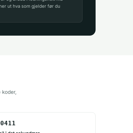
ner ut hva som gjelder før du
 koder,
P0411