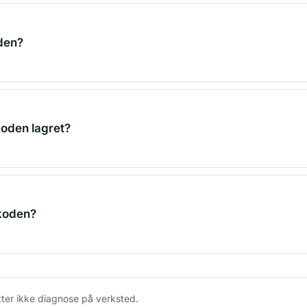
 den?
koden lagret?
 koden?
tter ikke diagnose på verksted.