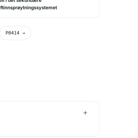
eil i det sekundære
uftinnsprøytningssystemet
P0414 →