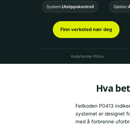
System:
Utslippskontroll
Gjelder:
A
Finn verksted nær deg
Kodefamilie P04xx
Hva bet
Feilkoden P0413 indikere
systemet er designet for
med å forbrenne uforbr