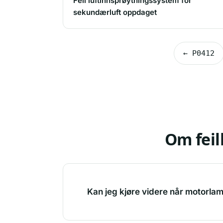
Feil luftinnsprøytningssystem for
sekundærluft oppdaget
← P0412
Om fei
Kan jeg kjøre videre når motorla