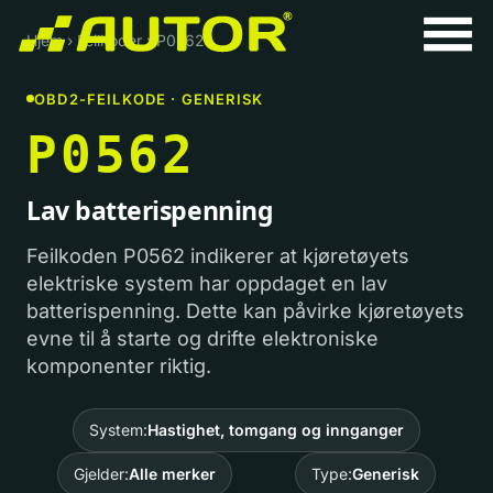
Hjem
›
Feilkoder
›
P0562
OBD2-FEILKODE · GENERISK
P0562
Lav batterispenning
Feilkoden P0562 indikerer at kjøretøyets
elektriske system har oppdaget en lav
batterispenning. Dette kan påvirke kjøretøyets
evne til å starte og drifte elektroniske
komponenter riktig.
System:
Hastighet, tomgang og innganger
Gjelder:
Alle merker
Type:
Generisk