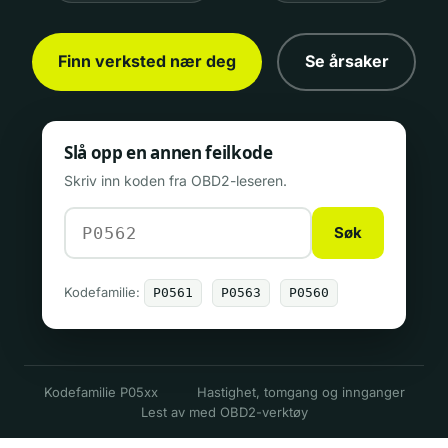
Finn verksted nær deg
Se årsaker
Slå opp en annen feilkode
Skriv inn koden fra OBD2-leseren.
Søk
Kodefamilie:
P0561
P0563
P0560
Kodefamilie P05xx
Hastighet, tomgang og innganger
Lest av med OBD2-verktøy