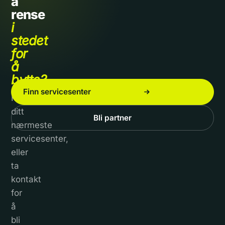
å
rense
i
stedet
for
å
bytte?
Finn servicesenter
Finn
ditt
Bli partner
nærmeste
servicesenter,
eller
ta
kontakt
for
å
bli