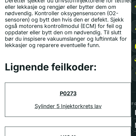
Deretter sjekker du drivstoffinjektorene for tetthet
eller lekkasje og rengjør eller bytter dem om
nødvendig. Kontroller oksygensensoren (O2-
sensoren) og bytt den hvis den er defekt. Sjekk
også motorens kontrollmodul (ECM) for feil og
oppdater eller bytt den om nødvendig. Til slutt
bør du inspisere vakuumslanger og luftinntak for
lekkasjer og reparere eventuelle funn.
Lignende feilkoder:
P0273
F
Sylinder 5 Injektorkrets lav