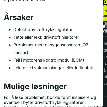
b
Fin
Årsaker
service
F
di
Bl
Defekt drivstofftrykkregulator
n
part
s
Tette eller lekk drivstoffinjektorer
el
Problemer med oksygensensoren (O2-
t
sensor)
k
Feil i motorens kontrollmodul (ECM)
f
Lekkasje i vakuumslanger eller luftinntak
å
bl
v
Mulige løsninger
For å løse problemet, bør du først inspisere og
eventuelt bytte drivstofftrykkregulatoren.