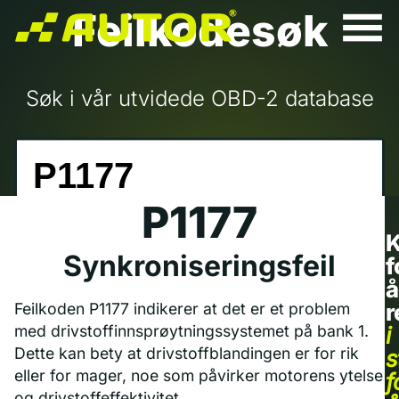
Feilkodesøk
Søk i vår utvidede OBD-2 database
P1177
K
Synkroniseringsfeil
f
å
r
Feilkoden P1177 indikerer at det er et problem
med drivstoffinnsprøytningssystemet på bank 1.
i
Dette kan bety at drivstoffblandingen er for rik
s
eller for mager, noe som påvirker motorens ytelse
f
og drivstoffeffektivitet.