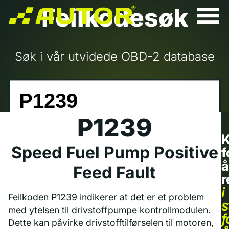
Feilkodesøk
Søk i vår utvidede OBD-2 database
P1239
K
Speed Fuel Pump Positive
f
å
Feed Fault
r
i
Feilkoden P1239 indikerer at det er et problem
s
med ytelsen til drivstoffpumpe kontrollmodulen.
f
Dette kan påvirke drivstofftilførselen til motoren,