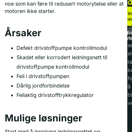
noe som kan føre til redusert motorytelse eller at
b
motoren ikke starter.
Fin
service
F
di
Årsaker
Bl
n
part
s
Defekt drivstoffpumpe kontrollmodul
el
Skadet eller korrodert ledningsnett til
t
drivstoffpumpe kontrollmodul
k
Feil i drivstoffpumpen
f
Dårlig jordforbindelse
å
bl
Feilaktig drivstofftrykkregulator
v
Mulige løsninger
Start med å inspisere ledningsnettet og