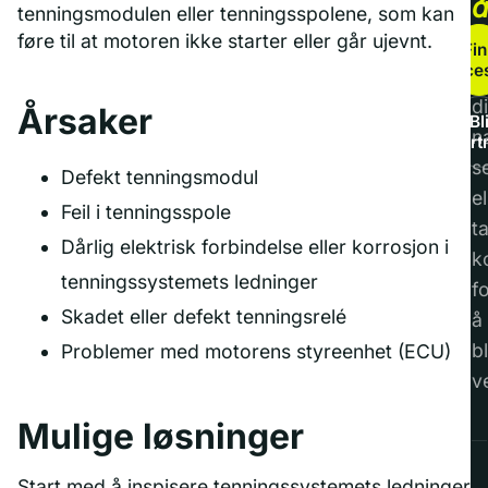
tenningsmodulen eller tenningsspolene, som kan
b
føre til at motoren ikke starter eller går ujevnt.
Fin
service
F
di
Årsaker
Bl
n
part
s
Defekt tenningsmodul
el
Feil i tenningsspole
t
Dårlig elektrisk forbindelse eller korrosjon i
k
tenningssystemets ledninger
f
Skadet eller defekt tenningsrelé
å
bl
Problemer med motorens styreenhet (ECU)
v
Mulige løsninger
Start med å inspisere tenningssystemets ledninger