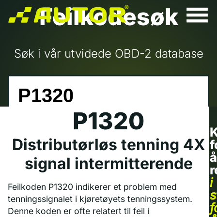
Feilkodesøk
Søk i vår utvidede OBD-2 database
P1320
K
Distributørløs tenning 4X
f
å
signal intermitterende
r
i
Feilkoden P1320 indikerer et problem med
s
tenningssignalet i kjøretøyets tenningssystem.
f
Denne koden er ofte relatert til feil i