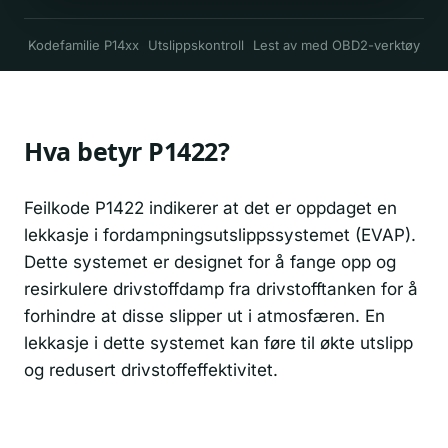
Kodefamilie P14xx
Utslippskontroll
Lest av med OBD2-verktøy
Hva betyr P1422?
Feilkode P1422 indikerer at det er oppdaget en
lekkasje i fordampningsutslippssystemet (EVAP).
Dette systemet er designet for å fange opp og
resirkulere drivstoffdamp fra drivstofftanken for å
forhindre at disse slipper ut i atmosfæren. En
lekkasje i dette systemet kan føre til økte utslipp
og redusert drivstoffeffektivitet.