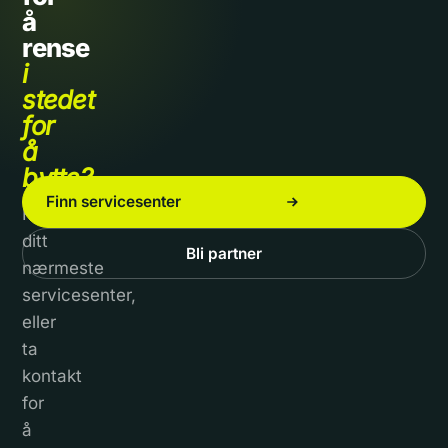
å
rense
i
stedet
for
å
bytte?
Finn servicesenter
Finn
ditt
Bli partner
nærmeste
servicesenter,
eller
ta
kontakt
for
å