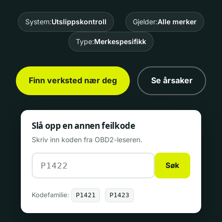
System:
Utslippskontroll
Gjelder:
Alle merker
Type:
Merkespesifikk
Finn verksted nær deg
Se årsaker
Slå opp en annen feilkode
Skriv inn koden fra OBD2-leseren.
Søk
Kodefamilie:
P1421
P1423