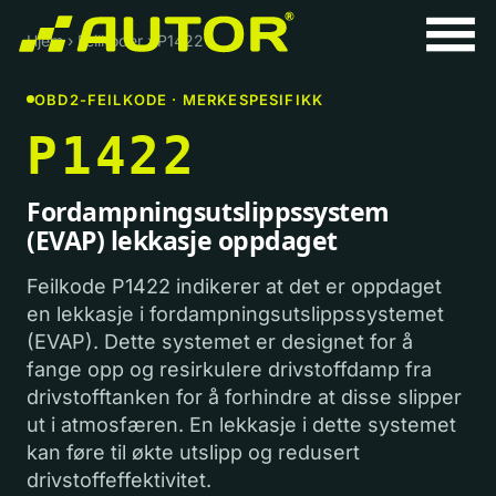
Hjem
›
Feilkoder
›
P1422
OBD2-FEILKODE · MERKESPESIFIKK
P1422
Fordampningsutslippssystem
(EVAP) lekkasje oppdaget
Feilkode P1422 indikerer at det er oppdaget
en lekkasje i fordampningsutslippssystemet
(EVAP). Dette systemet er designet for å
fange opp og resirkulere drivstoffdamp fra
drivstofftanken for å forhindre at disse slipper
ut i atmosfæren. En lekkasje i dette systemet
kan føre til økte utslipp og redusert
drivstoffeffektivitet.