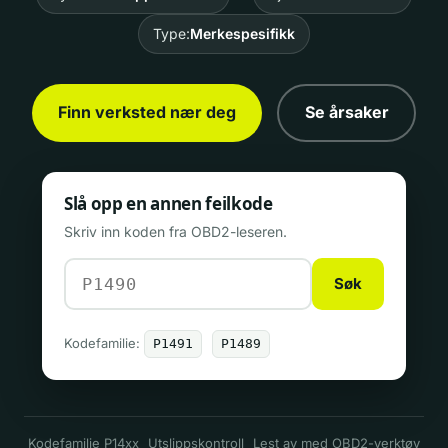
Type:
Merkespesifikk
Finn verksted nær deg
Se årsaker
Slå opp en annen feilkode
Skriv inn koden fra OBD2-leseren.
Søk
Kodefamilie:
P1491
P1489
Kodefamilie P14xx
Utslippskontroll
Lest av med OBD2-verktøy