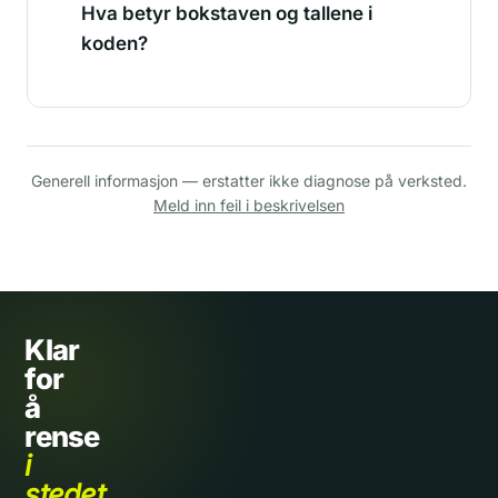
Hva betyr bokstaven og tallene i
koden?
Generell informasjon — erstatter ikke diagnose på verksted.
Meld inn feil i beskrivelsen
Klar
for
å
rense
i
stedet