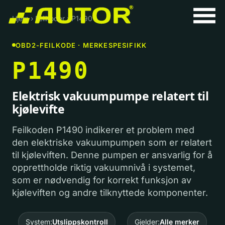
Hjem
›
Feilkoder
›
P1490
OBD2-FEILKODE · MERKESPESIFIKK
P1490
Elektrisk vakuumpumpe relatert til
kjølevifte
Feilkoden P1490 indikerer et problem med
den elektriske vakuumpumpen som er relatert
til kjøleviften. Denne pumpen er ansvarlig for å
opprettholde riktig vakuumnivå i systemet,
som er nødvendig for korrekt funksjon av
kjøleviften og andre tilknyttede komponenter.
System:
Utslippskontroll
Gjelder:
Alle merker