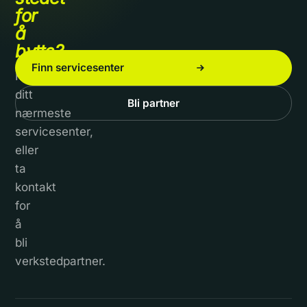
for
å
bytte?
Finn servicesenter
Finn
ditt
Bli partner
nærmeste
servicesenter,
eller
ta
kontakt
for
å
bli
verkstedpartner.