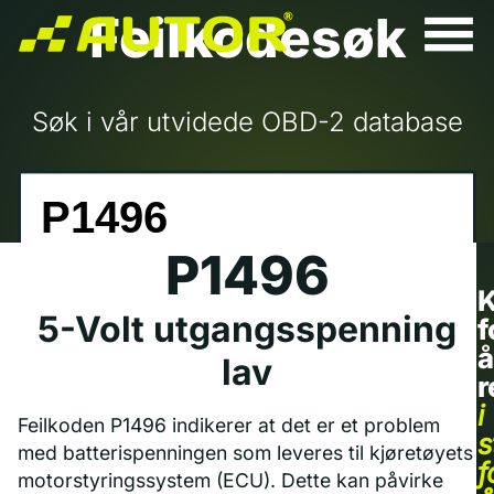
Feilkodesøk
Søk i vår utvidede OBD-2 database
P1496
K
5-Volt utgangsspenning
f
å
lav
r
i
Feilkoden P1496 indikerer at det er et problem
s
med batterispenningen som leveres til kjøretøyets
f
motorstyringssystem (ECU). Dette kan påvirke