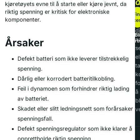
kjøretøyets evne til å starte eller kjøre jevnt, da
b
riktig spenning er kritisk for elektroniske
Fin
komponenter.
service
F
di
Bl
n
Årsaker
part
s
el
Defekt batteri som ikke leverer tilstrekkelig
t
spenning.
k
Dårlig eller korrodert batteritilkobling.
f
Feil i dynamoen som forhindrer riktig lading
å
av batteriet.
bl
Skadet eller slitt ledningsnett som forårsaker
v
spenningsfall.
Defekt spenningsregulator som ikke klarer å
opprettholde riktig spenning.