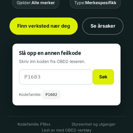
Gjelder:
Alle merker
Type:
Merkespesifikk
Finn verksted nær deg
Se årsaker
Slå opp en annen feilkode
Skriv inn koden fra OBD2-leseren.
Søk
Kodefamilie:
P1602
Kodefamilie P16xx
Styreenhet og utganger
Lest av med OBD2-verktøy