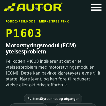
Hjem
›
Feilkoder
›
P1603
OBD2-FEILKODE · MERKESPESIFIKK
P1603
Motorstyringsmodul (ECM)
ytelsesproblem
Feilkoden P1603 indikerer at det er et
ytelsesproblem med motorstyringsmodulen
(ECM). Dette kan påvirke kjøretøyets evne til å
starte, kjøre jevnt, og kan føre til redusert
ytelse eller økt drivstofforbruk.
System:
Styreenhet og utganger