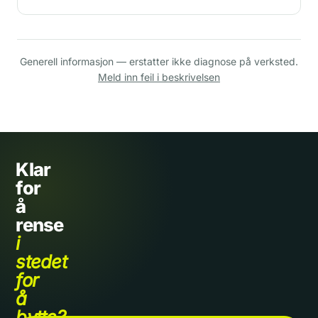
Generell informasjon — erstatter ikke diagnose på verksted.
Meld inn feil i beskrivelsen
Klar
for
å
rense
i
stedet
for
å
bytte?