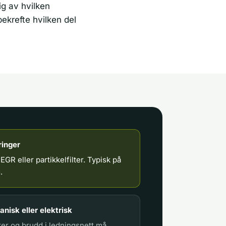
g av hvilken
ekrefte hvilken del
ringer
i EGR eller partikkelfilter. Typisk på
.
nisk eller elektrisk
rer og brudd i ledningsnett må