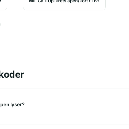
v
MIL Call-Up-krets åpen/kort til B+
lkoder
mpen lyser?