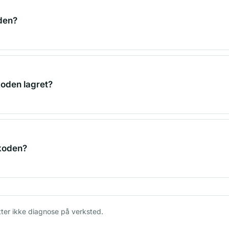
 den?
koden lagret?
 koden?
tter ikke diagnose på verksted.