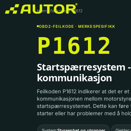
Hjem
›
Feilkoder
›
P1612
OBD2-FEILKODE · MERKESPESIFIKK
P1612
Startspærresystem - 
kommunikasjon
Feilkoden P1612 indikerer at det er e
kommunikasjonen mellom motorstyr
startspærresystemet. Dette kan føre ti
starter eller har problemer med å hol
System:
Styreenhet og utganger
Gjelder: