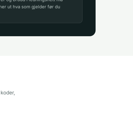
ner ut hva som gjelder før du
 koder,