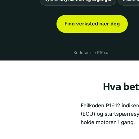
Finn verksted nær deg
Kodefamilie P16xx
Hva bet
Feilkoden P1612 indike
(ECU) og startspærresys
holde motoren i gang.