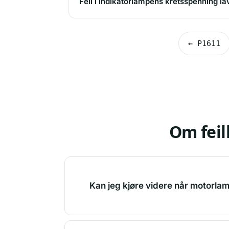
Feil i indikatorlampens kretsspenning la
← P1611
Om fei
Kan jeg kjøre videre når motorla