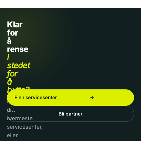
Klar
for
å
rense
i
stedet
for
å
bytte?
Finn servicesenter
Finn
ditt
Bli partner
nærmeste
servicesenter,
eller