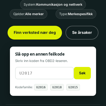
System:
Kommunikasjon og nettverk
Gjelder:
Alle merker
Type:
Merkespesifikk
Finn verksted nær deg
Se årsaker
Slå opp en annen feilkode
Skriv inn koden fra OBD2-leseren.
Søk
Kodefamilie:
U2016
U2018
U2015