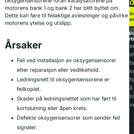
oksygensensorene foran katalysatorene på
motorens bank 1 og bank 2 har blitt byttet om.
b
Fin
Dette kan føre til feilaktige avlesninger og påvirke
service
F
motorens ytelse og utslipp.
di
Bl
n
part
Årsaker
s
el
Feil ved installasjon av oksygensensorer
t
etter reparasjon eller vedlikehold.
k
Ledningsnett til oksygensensorene er
f
å
feilkoplet.
bl
Skader på ledningsnettet som har ført til
v
kortslutning eller åpen krets.
Defekte oksygensensorer som sender feil
signaler.