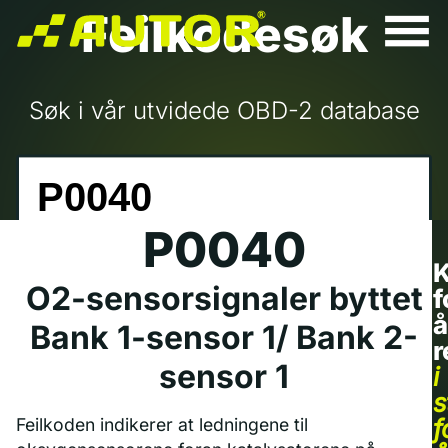
Feilkodesøk
Søk i vår utvidede OBD-2 database
P0040
K
O2-sensorsignaler byttet
f
å
Bank 1-sensor 1/ Bank 2-
r
sensor 1
i
s
f
Feilkoden indikerer at ledningene til