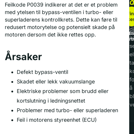
Feilkode P0039 indikerer at det er et problem
b
med ytelsen til bypass-ventilen i turbo- eller
Fin
service
superladerens kontrollkrets. Dette kan føre til
F
redusert motorytelse og potensielt skade på
di
Bl
motoren dersom det ikke rettes opp.
n
part
s
Årsaker
el
t
k
Defekt bypass-ventil
f
Skadet eller lekk vakuumslange
å
Elektriske problemer som brudd eller
bl
kortslutning i ledningsnettet
v
Problemer med turbo- eller superladeren
Feil i motorens styreenhet (ECU)