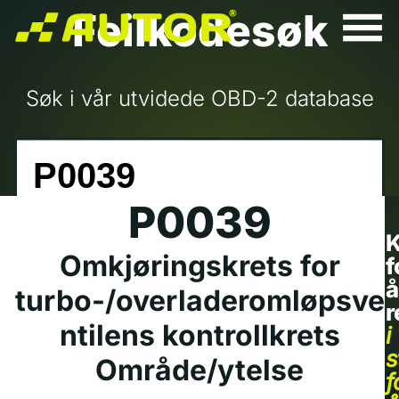
Feilkodesøk
Søk i vår utvidede OBD-2 database
P0039
K
Omkjøringskrets for
f
å
turbo-/overladeromløpsve
r
ntilens kontrollkrets
i
s
Område/ytelse
f