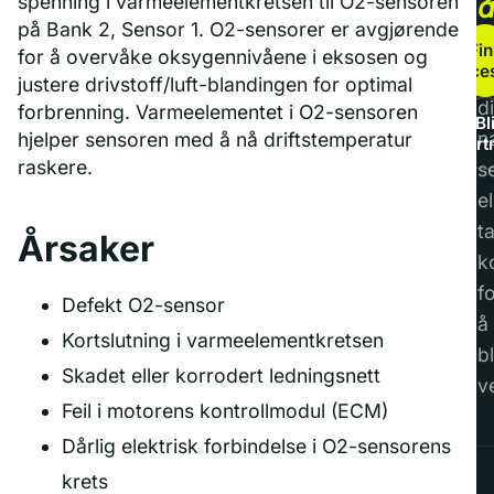
spenning i varmeelementkretsen til O2-sensoren
på Bank 2, Sensor 1. O2-sensorer er avgjørende
b
Fin
for å overvåke oksygennivåene i eksosen og
service
F
justere drivstoff/luft-blandingen for optimal
di
forbrenning. Varmeelementet i O2-sensoren
Bl
n
hjelper sensoren med å nå driftstemperatur
part
raskere.
s
el
t
Årsaker
k
f
Defekt O2-sensor
å
Kortslutning i varmeelementkretsen
bl
Skadet eller korrodert ledningsnett
v
Feil i motorens kontrollmodul (ECM)
Dårlig elektrisk forbindelse i O2-sensorens
krets