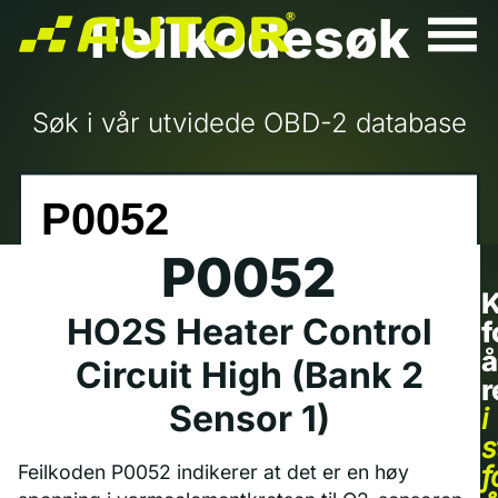
Feilkodesøk
Søk i vår utvidede OBD-2 database
P0052
K
HO2S Heater Control
f
å
Circuit High (Bank 2
r
Sensor 1)
i
s
f
Feilkoden P0052 indikerer at det er en høy