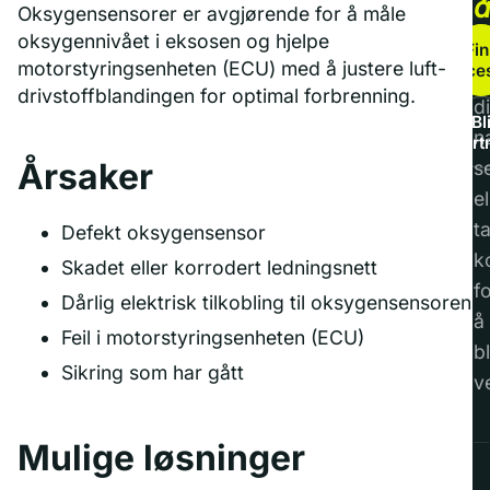
Oksygensensorer er avgjørende for å måle
b
oksygennivået i eksosen og hjelpe
Fin
motorstyringsenheten (ECU) med å justere luft-
service
F
drivstoffblandingen for optimal forbrenning.
di
Bl
n
part
Årsaker
s
el
t
Defekt oksygensensor
k
Skadet eller korrodert ledningsnett
f
Dårlig elektrisk tilkobling til oksygensensoren
å
Feil i motorstyringsenheten (ECU)
bl
Sikring som har gått
v
Mulige løsninger