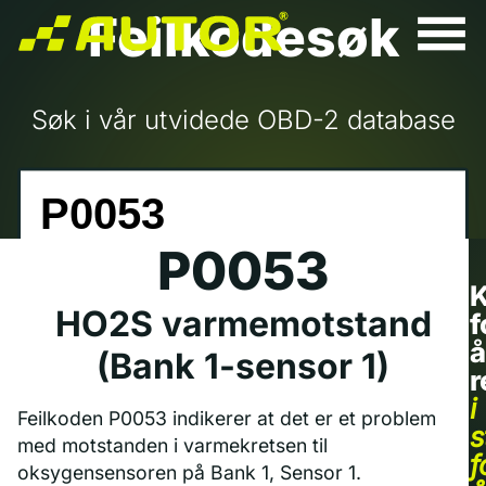
Feilkodesøk
Søk i vår utvidede OBD-2 database
P0053
K
HO2S varmemotstand
f
å
(Bank 1-sensor 1)
r
i
Feilkoden P0053 indikerer at det er et problem
s
med motstanden i varmekretsen til
f
oksygensensoren på Bank 1, Sensor 1.