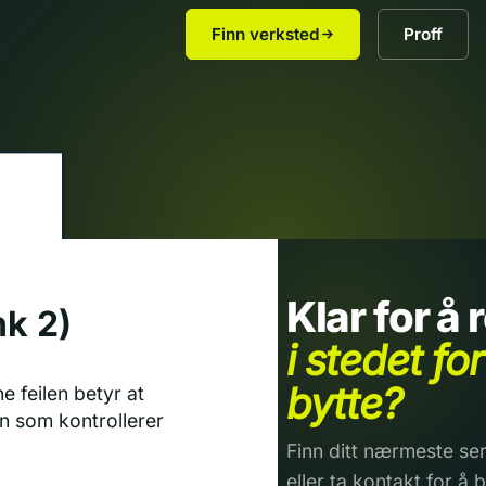
Finn verksted
Proff
Klar for å
nk 2)
i stedet for
bytte?
e feilen betyr at
en som kontrollerer
Finn ditt nærmeste ser
eller ta kontakt for å b