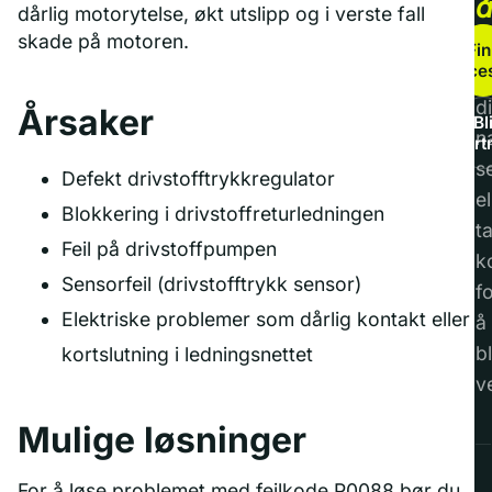
dårlig motorytelse, økt utslipp og i verste fall
b
skade på motoren.
Fin
service
F
di
Årsaker
Bl
n
part
s
Defekt drivstofftrykkregulator
el
Blokkering i drivstoffreturledningen
t
Feil på drivstoffpumpen
k
Sensorfeil (drivstofftrykk sensor)
f
Elektriske problemer som dårlig kontakt eller
å
bl
kortslutning i ledningsnettet
v
Mulige løsninger
For å løse problemet med feilkode P0088 bør du