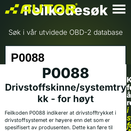
Feilkodesøk
Søk i vår utvidede OBD-2 database
P0088
K
Drivstoffskinne/systemtry
f
å
kk - for høyt
r
i
Feilkoden P0088 indikerer at drivstofftrykket i
s
drivstoffsystemet er høyere enn det som er
f
spesifisert av produsenten. Dette kan føre til