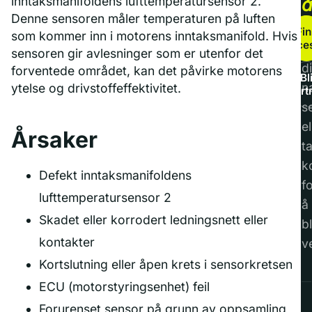
inntaksmanifoldens lufttemperatursensor 2.
Denne sensoren måler temperaturen på luften
b
Fin
som kommer inn i motorens inntaksmanifold. Hvis
service
F
sensoren gir avlesninger som er utenfor det
di
forventede området, kan det påvirke motorens
Bl
n
ytelse og drivstoffeffektivitet.
part
s
el
Årsaker
t
k
Defekt inntaksmanifoldens
f
lufttemperatursensor 2
å
Skadet eller korrodert ledningsnett eller
bl
kontakter
v
Kortslutning eller åpen krets i sensorkretsen
ECU (motorstyringsenhet) feil
Forurenset sensor på grunn av oppsamling