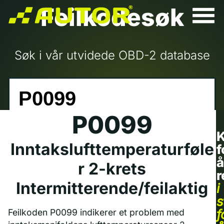
Feilkodesøk
Søk i vår utvidede OBD-2 database
P0099
K
Inntakslufttemperaturføle
f
å
r 2-krets
r
Intermitterende/feilaktig
i
s
f
Feilkoden P0099 indikerer et problem med