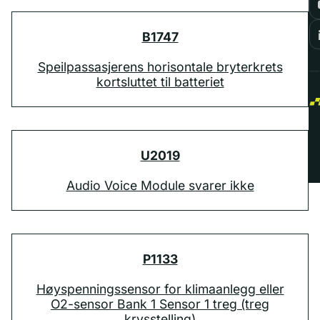
B1747
Speilpassasjerens horisontale bryterkrets
kortsluttet til batteriet
U2019
Audio Voice Module svarer ikke
P1133
Høyspenningssensor for klimaanlegg eller
O2-sensor Bank 1 Sensor 1 treg (treg
krysstelling)