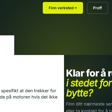
Finn verksted
Proff
Klar for å
i stedet for
bytte?
spesifikt at den trekker for
kade på motoren hvis det ikke
Finn ditt nærmeste ser
eller ta kontakt for å b